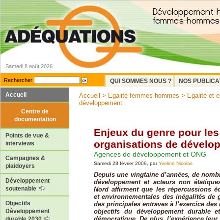
Samedi 8 août 2026
Rechercher
QUI SOMMES NOUS ?
NOS PUBLICA
Accueil
Accueil
>
Egalité femmes-hommes
>
Egalité et 
développement
Centre de
documentation
Enjeux du genre pour les
Points de vue &
organisations de dévelo
interviews
Agences de développement et ONG
Campagnes &
Samedi 28 février 2009, par
Yveline Nicolas
plaidoyers
Depuis une vingtaine d’années, de nombr
Développement
développement et acteurs non étatiq
soutenable
Nord affirment que les répercussions é
et environnementales des inégalités de 
Objectifs
des principales entraves à l’exercice des
objectifs du développement durable e
Développement
démocratique. De plus, l’expérience leur
durable 2030