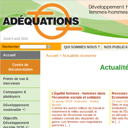
Jeudi 6 août 2026
Rechercher
QUI SOMMES NOUS ?
NOS PUBLICA
Accueil
Accueil
> Actualités économie
Centre de
Actualit
documentation
Points de vue &
interviews
Campagnes &
L’égalité femmes - hommes dans
Ressourc
plaidoyers
l’économie sociale et solidaire
Economie 
12 janvier 2020 - Auteur(e) : Yveline
22 mars 20
Sites et or
Nicolas
Développement
Comme les autres milieux du travail et
Institutions
soutenable
notamment le milieu associatif, le
mois de l’Ec
secteur de l’économie sociale et
se déroule
Objectifs
solidaire connait des disparités de
Site web Ru
genre. Les femmes sont majoritaires
la (...)
Développement
parmi les (...)
durable 2030