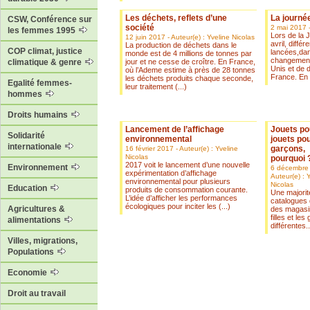
Les déchets, reflets d’une
La journé
CSW, Conférence sur
société
2 mai 2017 -
les femmes 1995
Lors de la 
12 juin 2017 - Auteur(e) : Yveline Nicolas
avril, diffé
La production de déchets dans le
COP climat, justice
lancées,da
monde est de 4 millions de tonnes par
changements
jour et ne cesse de croître. En France,
climatique & genre
Unis et de 
où l’Ademe estime à près de 28 tonnes
France. En 2
les déchets produits chaque seconde,
Egalité femmes-
leur traitement (...)
hommes
Droits humains
Lancement de l’affichage
Jouets pou
Solidarité
environnemental
jouets po
internationale
garçons,
16 février 2017 - Auteur(e) : Yveline
Nicolas
pourquoi 
2017 voit le lancement d’une nouvelle
Environnement
6 décembre 
expérimentation d’affichage
Auteur(e) : 
environnemental pour plusieurs
Nicolas
Education
produits de consommation courante.
Une majorit
L’idée d’afficher les performances
catalogues 
écologiques pour inciter les (...)
Agricultures &
des magasin
filles et le
alimentations
différentes..
Villes, migrations,
Populations
Economie
Droit au travail