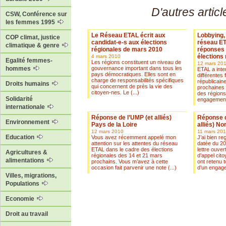
D'autres articl
CSW, Conférence sur
les femmes 1995
Le Réseau ETAL écrit aux
Lobbying, 
COP climat, justice
candidat-e-s aux élections
réseau ET
climatique & genre
régionales de mars 2010
réponses 
élections
4 mars 2010
Egalité femmes-
Les régions constituent un niveau de
12 mars 20
gouvernance important dans tous les
hommes
ETAL a inter
pays démocratiques. Elles sont en
différentes 
charge de responsabilités spécifiques
républicain
Droits humains
qui concernent de près la vie des
prochaines 
citoyen-nes. Le (...)
des régions
Solidarité
engagements
internationale
Réponse de l’UMP (et alliés)
Réponse de
Environnement
Pays de la Loire
alliés) No
12 mars 2010
11 mars 20
Education
Vous avez récemment appelé mon
J’ai bien r
attention sur les attentes du réseau
datée du 20
ETAL dans le cadre des élections
lettre ouver
Agricultures &
régionales des 14 et 21 mars
d’appel cit
alimentations
prochains. Vous m’avez à cette
ont retenu 
occasion fait parvenir une note (...)
d’un engage
Villes, migrations,
Populations
Economie
Droit au travail