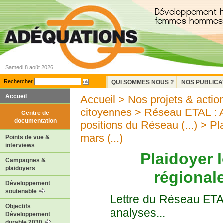
Samedi 8 août 2026
Rechercher
QUI SOMMES NOUS ?
NOS PUBLICA
Accueil
Accueil
>
Nos projets & actio
citoyennes
>
Réseau ETAL : Ap
Centre de
documentation
positions du Réseau (...)
> Pla
mars (...)
Points de vue &
interviews
Plaidoyer 
Campagnes &
plaidoyers
régional
Développement
soutenable
Lettre du Réseau ETAL
Objectifs
analyses...
Développement
durable 2030