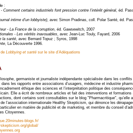
e :
- Comment certains industriels font pression contre l’intérêt général
, éd. Pas
journal intime d’un lobbyiste)
, avec Simon Pradinas, coll. Polar Santé, éd. Pas
eur - La France de la corruption
, éd. Gawsewitch, 2007
tionales - Les vérités inavouables
, avec Jean-Luc Touly, Fayard, 2006
e la santé
, avec Bernard Topuz ; Syros, 1998
ante
, La Découverte 1996.
s de
Lobbying et santé
sur le site d’Adéquations
A
osophe, germaniste et journaliste indépendante spécialisée dans les conflits d
t dans les rapports entre associations d’usagers, médecine et industrie pharm
encadrement éthique des sciences et l’interprétation politique des conséquenc
icain. Elle a écrit de nombreux articles et fait des interventions et formations 
tions, dont certains sont consultables sur le blog "Pharmacritique", qu’elle a
de l’association internationale Healthy Skepticism, qui dénonce les dérapages
articulier en matière de publicité et de marketing, et membre du conseil d’adm
ces Citoyennes.
que.20minutes-blogs.fr/
yskepticism.org/global/
toyennes.org