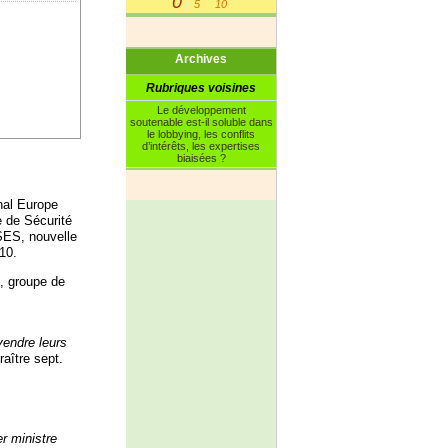
0
5
10
|
|
Archives
Rubriques voisines
Le développement
soutenable est-il soluble dans
le lobbying, les conflits
d’intérêts, les expertises
biaisées ?
nal Europe
e de Sécurité
SES, nouvelle
10.
, groupe de
vendre leurs
aître sept.
r ministre