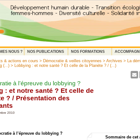
MES NOUS ?
NOS PUBLICATIONS
NOS FORMATIONS
ACCOMPAGN
ts & actions en cours
>
Démocratie & veilles citoyennes
>
Archives
>
La dém
 (...)
> Lobbying : et notre santé ? Et celle de la Planète ? / (...)
atie à l’épreuve du lobbying ?
 : et notre santé ? Et celle de
te ? / Présentation des
ants
embre 2010
cratie à l’épreuve du lobbying ?
Sommaire de cet 