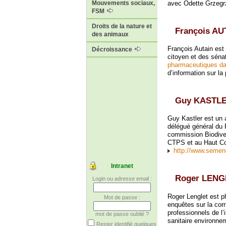
avec Odette Grzegr
Mouvements sociaux,
FSM
Droits de la nature et
François AU
des animaux
François Autain est
Décroissance
citoyen et des sénat
pharmaceutiques dan
d’information sur la
Guy KASTL
Guy Kastler est un 
délégué général du
commission Biodiver
CTPS et au Haut Co
http://www.seme
Intranet
Roger LENG
Login ou adresse email :
Roger Lenglet est ph
Mot de passe :
enquêtes sur la corr
professionnels de l’
mot de passe oublié ?
sanitaire environne
Rester identifié quelques