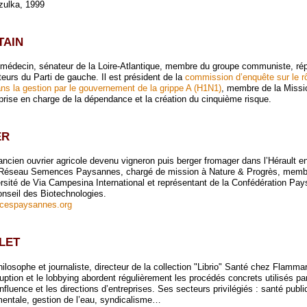
zulka, 1999
TAIN
 médecin, sénateur de la Loire-Atlantique, membre du groupe communiste, rép
eurs du Parti de gauche. Il est président de la
commission d’enquête sur le r
s la gestion par le gouvernement de la grippe A (H1N1)
, membre de la Miss
 prise en charge de la dépendance et la création du cinquième risque.
ER
ancien ouvrier agricole devenu vigneron puis berger fromager dans l’Hérault e
 Réseau Semences Paysannes, chargé de mission à Nature & Progrès, membr
sité de Via Campesina International et représentant de la Confédération Pa
nseil des Biotechnologies.
ncespaysannes.org
LET
ilosophe et journaliste, directeur de la collection "Librio" Santé chez Flamma
uption et le lobbying abordent régulièrement les procédés concrets utilisés pa
influence et les directions d’entreprises. Ses secteurs privilégiés : santé publi
mentale, gestion de l’eau, syndicalisme…