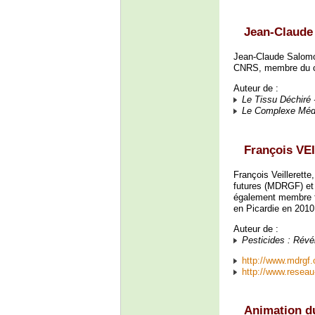
Jean-Claud
Jean-Claude Salomon
CNRS, membre du con
Auteur de :
Le Tissu Déchiré 
Le Complexe Médi
François V
François Veillerette
futures (MDRGF) et 
également membre fo
en Picardie en 2010
Auteur de :
Pesticides : Révé
http://www.mdrgf.
http://www.reseau
Animation d