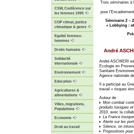
Trois séminaires à 
CSW, Conférence sur
pour l’Encadrement
les femmes 1995
Séminaire 2 – 
COP climat, justice
« Lobbying : et
climatique & genre
Pré
Egalité femmes-
hommes
Droits humains
André ASCH
Solidarité
André ASCHIERI est
internationale
Ecologie en Provence
Sanitaire Environne
Environnement
Agence nationale de
Education
Il a participé au Gr
travail « risques ém
Agricultures &
alimentations
Auteur de :
Mon combat contre
Villes, migrations,
produits toxiques e
Populations
2010, avec la colla
La France toxique
Economie
Alerte sur les por
Silence, on intoxi
Droit au travail
Propositions pour