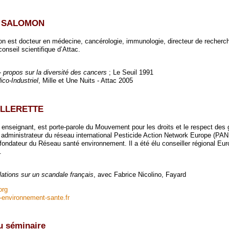
e SALOMON
 est docteur en médecine, cancérologie, immunologie, directeur de recherch
seil scientifique d’Attac.
- propos sur la diversité des cancers
; Le Seuil 1991
co-Industriel
, Mille et Une Nuits - Attac 2005
EILLERETTE
, enseignant, est porte-parole du Mouvement pour les droits et le respect des
administrateur du réseau international Pesticide Action Network Europe (PAN 
ndateur du Réseau santé environnement. Il a été élu conseiller régional Eur
.
lations sur un scandale français
, avec Fabrice Nicolino, Fayard
org
-environnement-sante.fr
u séminaire