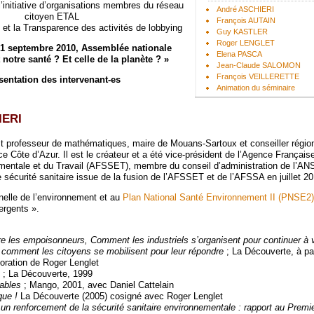
l’initiative d’organisations membres du réseau
André ASCHIERI
citoyen ETAL
François AUTAIN
 et la Transparence des activités de lobbying
Guy KASTLER
Roger LENGLET
21 septembre 2010, Assemblée nationale
Elena PASCA
 notre santé ? Et celle de la planète ? »
Jean-Claude SALOMON
François VEILLERETTE
sentation des intervenant-es
Animation du séminaire
IERI
 professeur de mathématiques, maire de Mouans-Sartoux et conseiller régio
 Côte d’Azur. Il est le créateur et a été vice-président de l’Agence Français
mentale et du Travail (AFSSET), membre du conseil d’administration de l’AN
 sécurité sanitaire issue de la fusion de l’AFSSET et de l’AFSSA en juillet 20
enelle de l’environnement et au
Plan National Santé Environnement II (PNSE2)
ergents ».
 les empoisonneurs, Comment les industriels s’organisent pour continuer à 
t comment les citoyens se mobilisent pour leur répondre
; La Découverte, à par
boration de Roger Lenglet
; La Découverte, 1999
tables
; Mango, 2001, avec Daniel Cattelain
que !
La Découverte (2005) cosigné avec Roger Lenglet
 un renforcement de la sécurité sanitaire environnementale : rapport au Premie