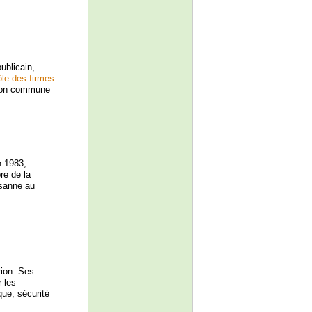
ublicain,
ôle des firmes
ion commune
n 1983,
e de la
ysanne au
rion. Ses
r les
que, sécurité