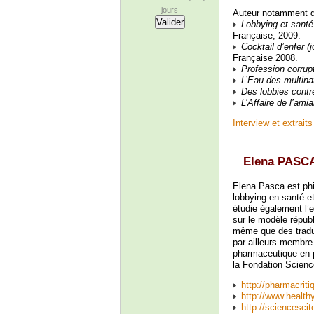
jours
Auteur notamment d
Lobbying et santé 
Française, 2009.
Cocktail d’enfer (
Française 2008.
Profession corrupt
L’Eau des multina
Des lobbies contr
L’Affaire de l’ami
Interview et extrait
Elena PASC
Elena Pasca est phil
lobbying en santé e
étudie également l’
sur le modèle républ
même que des traduc
par ailleurs membre 
pharmaceutique en p
la Fondation Scien
http://pharmacriti
http://www.health
http://sciencesci