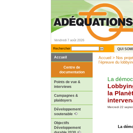
Vendredi 7 août 2026
Rechercher
QUI SOM
Accueil
Accueil
>
Nos proje
l’épreuve du lobbying
Centre de
documentation
La démocr
Points de vue &
Lobbying
interviews
la Planè
Campagnes &
interven
plaidoyers
Mercredi 22 sept
Développement
soutenable
Objectifs
La démo
Développement
durable 2030