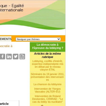
EMENTS
La démocratie à
ocratie à
l’épreuve du lobbying ?
Articles de la même
rubrique
Lobbying, conflits d’intérêt,
expertise indépendante mis
en débat par le réseau
citoyen ETAL
Séminaire du 19 janvier 2011,
présentation des intervenant-
es
La chanson du lobbyiste
Intervention de Yiorgos
Vassalos (ALTER-EU)
Intervention de Roland
Desbordes, CRIIRAD : "Le
cas du lobby du nucléaire"
article