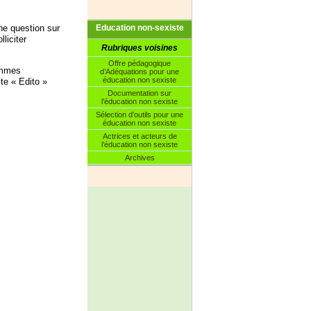
Education non-sexiste
ne question sur
liciter
Rubriques voisines
Offre pédagogique
emmes
d’Adéquations pour une
éducation non sexiste
te « Edito »
Documentation sur
l’éducation non sexiste
Sélection d’outils pour une
éducation non sexiste
Actrices et acteurs de
l’éducation non sexiste
Archives