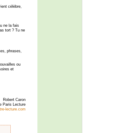
ient célèbre,
u ne la fais
as tort ? Tu ne
tes, phrases,
ouvailles ou
oires et
Robert Caron
e Paris Lecture
tre-lecture.com