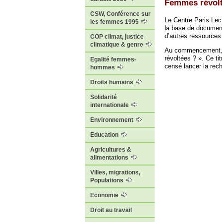
Femmes révolt
CSW, Conférence sur
Le Centre Paris Lec
les femmes 1995
la base de documents
d’autres ressources 
COP climat, justice
climatique & genre
Au commencement, do
révoltées ? ». Ce ti
Egalité femmes-
censé lancer la rech
hommes
Droits humains
Solidarité
internationale
Environnement
Education
Agricultures &
alimentations
Villes, migrations,
Populations
Economie
Droit au travail