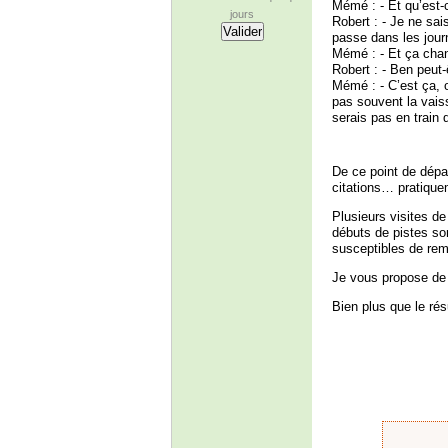
Mémé : - Et qu’est-
jours
Robert : - Je ne sai
passe dans les jou
Mémé : - Et ça chan
Robert : - Ben peut
Mémé : - C’est ça, o
pas souvent la vais
serais pas en train 
De ce point de dépar
citations… pratiquem
Plusieurs visites de
débuts de pistes so
susceptibles de re
Je vous propose de 
Bien plus que le rés