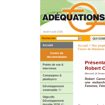
Jeudi 6 août 2026
Rechercher
QUI SOM
Accueil
Accueil
>
Nos proje
Forum de littérature
Centre de
documentation
Présenta
Points de vue &
Robert 
interviews
Mercredi 16 févrie
Campagnes &
Robert Caron
plaidoyers
une recherch
Femmes, Fém
Développement
soutenable
Objectifs
Développement
durable 2030