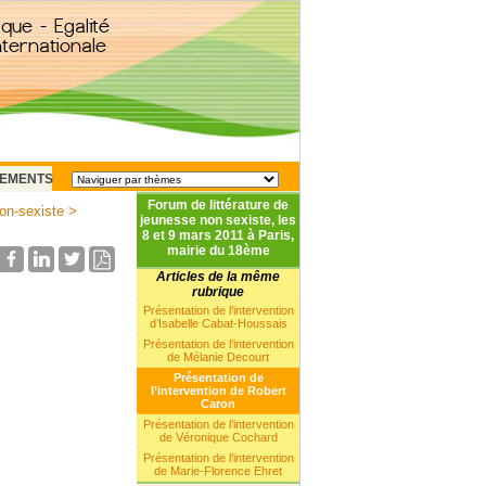
EMENTS
Forum de littérature de
on-sexiste
>
jeunesse non sexiste, les
8 et 9 mars 2011 à Paris,
mairie du 18ème
Articles de la même
rubrique
Présentation de l’intervention
d’Isabelle Cabat-Houssais
Présentation de l’intervention
de Mélanie Decourt
Présentation de
l’intervention de Robert
Caron
Présentation de l’intervention
de Véronique Cochard
Présentation de l’intervention
de Marie-Florence Ehret