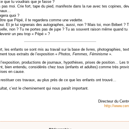
ce que tu voudrais que je fasse ?
s pas moi. Crie fort, tape du pied, manifeste dans la rue avec tes copines, dev
rnaux…
gera quoi ?
-être que Pépé, il te regardera comme une vedette.
ui. Et je lui signerais des autographes, aussi, non ? Mais toi, mon Bébert ? T
selle, non ? Tu ne portes pas de jupe ? Tu as souvent raison même quand tu 
devenir un peu trop « Pépé » ?
t, les enfants se sont mis au travail sur la base de livres, photographies, tex
ent tous extraits de l’exposition «
Photos, Femmes, Féminisme
».
 l’exposition, productions de journaux, hypothèses, prises de position… Les tr
nt, bien entendu, considérés chez tous (enfants et adultes) comme très provis
mises en cause.
restituer ces travaux, au plus près de ce que les enfants ont trouvé…
ultat, c’est le cheminement qui nous paraît important.
Directeur du Centr
http://www.cen