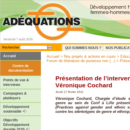
Vendredi 7 août 2026
Rechercher
QUI SOMMES NOUS ?
NOS PUBLICA
Accueil
Accueil
>
Nos projets & actions en cours
>
Educa
Forum de littérature de jeunesse non (...)
> Présen
Centre de
documentation
Présentation de l’interve
Points de vue &
Véronique Cochard
interviews
Jeudi 17 février 2011
Campagnes &
plaidoyers
Véronique Cochard, Chargée d’étude s
genre au sein de Corif à Lille présen
Développement
(Practices against gender and ethnic s
contre les stéréotypes de genre et ethniq
soutenable
Objectifs
Développement
durable 2030