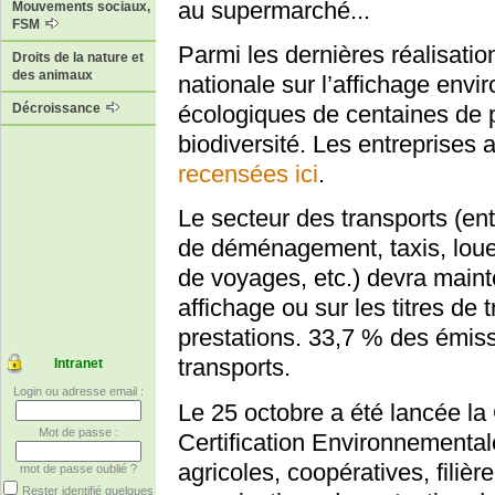
au supermarché...
Mouvements sociaux,
FSM
Parmi les dernières réalisatio
Droits de la nature et
des animaux
nationale sur l’affichage env
Décroissance
écologiques de centaines de pro
biodiversité. Les entreprises
recensées ici
.
Le secteur des transports (en
de déménagement, taxis, loueu
de voyages, etc.) devra maint
affichage ou sur les titres de
prestations. 33,7 % des émis
transports.
Intranet
Login ou adresse email :
Le 25 octobre a été lancée l
Mot de passe :
Certification Environnementa
agricoles, coopératives, filièr
mot de passe oublié ?
Rester identifié quelques