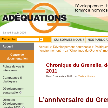
Samedi 8 août 2026
Rechercher
QUI SOMMES NOUS ?
NOS PUBLICA
Accueil
Accueil
>
Développement soutenable
>
Politiques
l’environnement
>
La "Chronique du Grenelle" me
Centre de
documentation
Chronique du Grenelle, 
Points de vue &
2011
interviews
Mardi 6 décembre 2011, par
Yveline Nicolas
Campagnes &
plaidoyers
Développement
soutenable
L’anniversaire du Gre
Objectifs
Développement
durable 2030