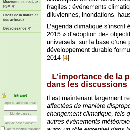
Mouvements sociaux,
fragiles : événements climati
FSM
diluviennes, inondations, ha
Droits de la nature et
des animaux
L’agenda climatique s’inscrit
Décroissance
2015 » d’adoption des object
universels, sur la base d’une 
développement durable formul
2014
[
4
]
.
L’importance de la 
dans les discussions 
Intranet
Il est maintenant largement 
Login ou adresse email :
affectées de manière dispropo
changement climatique, tels q
Mot de passe :
autres événements météorolog
mot de passe oublié ?
aussi un rôle essentiel dans l
Rester identifié quelques