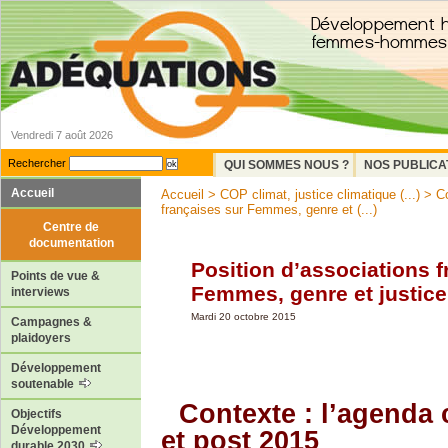
Vendredi 7 août 2026
Rechercher
QUI SOMMES NOUS ?
NOS PUBLICA
Accueil
Accueil
>
COP climat, justice climatique (...)
>
Co
françaises sur Femmes, genre et (...)
Centre de
documentation
Position d’associations f
Points de vue &
Femmes, genre et justice
interviews
Mardi 20 octobre 2015
Campagnes &
plaidoyers
Développement
soutenable
Contexte : l’agenda 
Objectifs
Développement
et post 2015
durable 2030