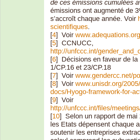
de ces émissions cumulées av
émissions ont augmenté de 3
s’accroît chaque année. Voir
scientifiques
.
[
4
]
Voir
www.adequations.org
[
5
]
CCNUCC,
http://unfccc.int/gender_and
[
6
]
Décisions en faveur de la
1/CP.16 et 23/CP.18
[
7
]
Voir
www.gendercc.net/pol
[
8
]
Voir
www.unisdr.org/2005/w
docs/Hyogo-framework-for-act
[
9
]
Voir
http://unfccc.int/files/meeti
[
10
]
Selon un rapport de mai 
les Etats dépensent chaque an
soutenir les entreprises extra