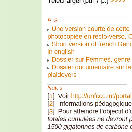
Télécharger (pdf 7 p.)
>>>>
P.-S.
Une version courte de cette p
photocopiée en recto-verso. C
Short version of french Gen
in english
Dossier sur Femmes, genre 
Dossier documentaire sur la 
plaidoyers
Notes
[
1
]
Voir
http://unfccc.int/por
[
2
]
Informations pédagogique
[
3
]
Pour atteindre l’objectif d’
totales cumulées ne devront 
1500 gigatonnes de carbone d’i