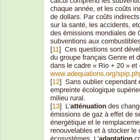
calcul comprend les subvention
chaque année, et les coûts ind
de dollars. Par coûts indirect
sur la santé, les accidents, et
des émissions mondiales de C
subventions aux combustibles 
[
11
]
Ces questions sont déve
du groupe français Genre et 
dans le cadre « Rio + 20 » et 
www.adequations.org/spip.ph
[
12
]
Sans oublier cependant 
empreinte écologique supérie
milieu rural.
[
13
]
L’
atténuation
des change
émissions de gaz à effet de se
énergétique et le remplacemen
renouvelables et à stocker le
écosystèmes. L’
adaptation
co