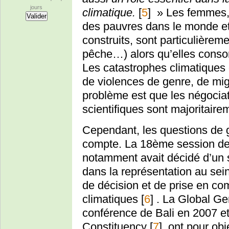
jours
climatique.
[
5
]
» Les femmes, 
des pauvres dans le monde et 
construits, sont particulièreme
pêche…) alors qu’elles cons
Les catastrophes climatiques 
de violences de genre, de mig
problème est que les négociat
scientifiques sont majoritai
Cependant, les questions de 
compte. La 18ème session de 
notamment avait décidé d’un s
dans la représentation au sei
de décision et de prise en co
climatiques
[
6
]
. La Global Ge
conférence de Bali en 2007 
Constituency
[
7
]
ont pour obje