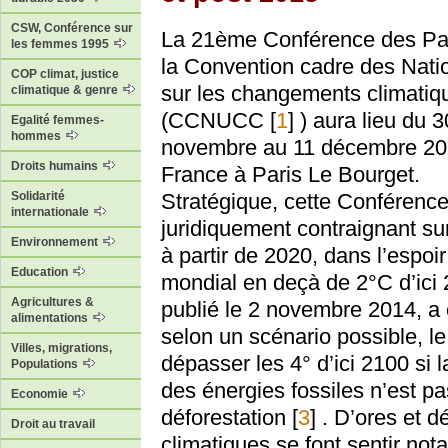
CSW, Conférence sur
La 21ème Conférence des Par
les femmes 1995
la Convention cadre des Nati
COP climat, justice
sur les changements climatiq
climatique & genre
(CCNUCC
[
1
]
) aura lieu du 3
Egalité femmes-
hommes
novembre au 11 décembre 20
Droits humains
France à Paris Le Bourget.
Stratégique, cette Conférence
Solidarité
internationale
juridiquement contraignant sur
Environnement
à partir de 2020, dans l’espoi
Education
mondial en deçà de 2°C d’ici
Agricultures &
publié le 2 novembre 2014, a c
alimentations
selon un scénario possible, le
Villes, migrations,
dépasser les 4° d’ici 2100 si
Populations
des énergies fossiles n’est pa
Economie
déforestation
[
3
]
. D’ores et d
Droit au travail
climatiques se font sentir no