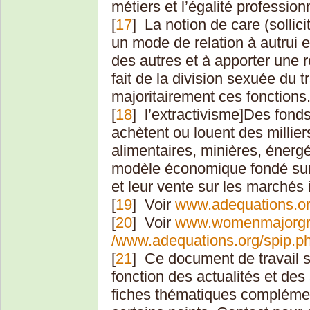
métiers et l’égalité professio
[
17
]
La notion de care (sollici
un mode de relation à autrui e
des autres et à apporter une 
fait de la division sexuée du 
majoritairement ces fonctions
[
18
]
l’extractivisme]Des fond
achètent ou louent des millier
alimentaires, minières, énerg
modèle économique fondé sur l
et leur vente sur les marchés 
[
19
]
Voir
www.adequations.or
[
20
]
Voir
www.womenmajorgr
/www.adequations.org/spip.p
[
21
]
Ce document de travail s
fonction des actualités et des
fiches thématiques complémen