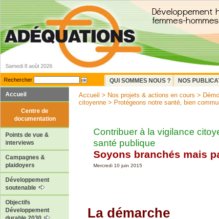
Samedi 8 août 2026
Rechercher
QUI SOMMES NOUS ?
NOS PUBLICA
Accueil
Accueil
>
Nos projets & actions en cours
>
Démoc
citoyenne
>
Protégeons notre santé, bien commu
Centre de
documentation
Contribuer à la vigilance cito
Points de vue &
santé publique
interviews
Soyons branchés mais pa
Campagnes &
plaidoyers
Mercredi 10 juin 2015
Développement
soutenable
Objectifs
La démarche
Développement
durable 2030