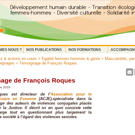
MES NOUS ?
NOS PUBLICATIONS
NOS FORMATIONS
ACCOMPAGN
ts & actions en cours
>
Egalité femmes-hommes & genre
>
Masculinités, part
oignages
> Témoignage de François Roques
age de François Roques
re 2016
ques est directeur de l’
Association pour le
iciaire en Essonne
(ACJE),spécialisée dans la
rge des auteurs de violences conjugales placés
la Justice. Il décrit ici en quoi consiste cette
arge tout en questionnant plus largement la
a société à l’égard des violences sexistes.