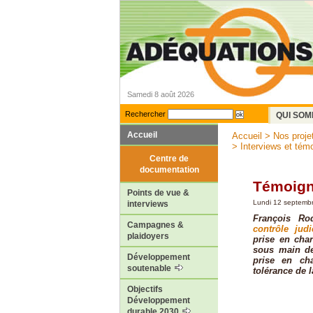
Samedi 8 août 2026
Rechercher
QUI SOM
Accueil
Accueil
>
Nos proje
>
Interviews et tém
Centre de
documentation
Témoign
Points de vue &
Lundi 12 septemb
interviews
François Ro
Campagnes &
contrôle jud
plaidoyers
prise en cha
sous main de 
Développement
prise en ch
soutenable
tolérance de l
Objectifs
Développement
durable 2030