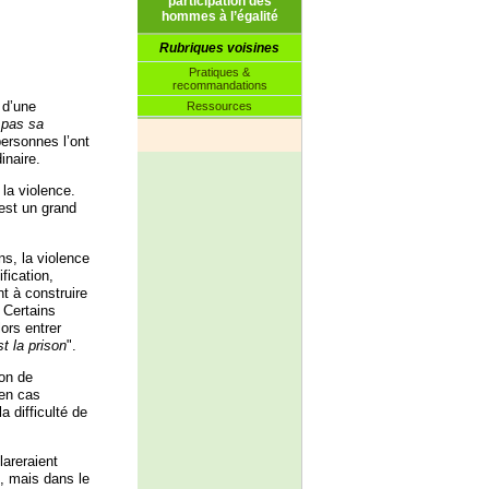
participation des
hommes à l’égalité
Rubriques voisines
Pratiques &
recommandations
 d’une
Ressources
 pas sa
personnes l’ont
inaire.
la violence.
 est un grand
ns, la violence
fication,
nt à construire
 Certains
ors entrer
est la prison
".
ion de
’en cas
a difficulté de
lareraient
", mais dans le