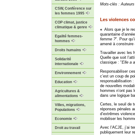
Mots-clés : Auteurs 
CSW, Conférence sur
les femmes 1995
Les violences co
COP climat, justice
climatique & genre
«
Alors que je le r
quarantaine d’années
Egalité femmes-
femme ?
". Pour qu’
hommes
amené à construire c
Droits humains
Travailler avec les
Quelle que soit l’at
Solidarité
classique : "
Elle a 
internationale
Responsabiliser ces 
Environnement
c’est un coup de poin
responsabilisation :
Education
de nouvelles modalit
hommes n’ont pas les
Agricultures &
dans une logique ba
alimentations
Certes, le seuil de 
Villes, migrations,
réponses pénales ad
Populations
d’extrêmes violences
mobiliser les homme
Economie
Avec l’ACJE, j’ai te
Droit au travail
publiquement leur re