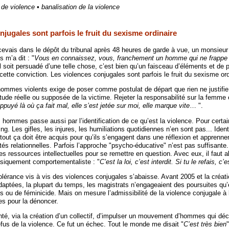
de violence • banalisation de la violence
njugales sont parfois le fruit du sexisme ordinaire
ecevais dans le dépôt du tribunal après 48 heures de garde à vue, un monsieur
 m’a dit : "
Vous en connaissez, vous, franchement un homme qui ne frappe
il soit persuadé d’une telle chose, c’est bien qu’un faisceau d’éléments et de 
ette conviction. Les violences conjugales sont parfois le fruit du sexisme ord
 hommes violents exige de poser comme postulat de départ que rien ne justifie 
titude réelle ou supposée de la victime. Rejeter la responsabilité sur la femme
appuyé là où ça fait mal, elle s’est jetée sur moi, elle marque vite
… ".
hommes passe aussi par l’identification de ce qu’est la violence. Pour certai
g. Les gifles, les injures, les humiliations quotidiennes n’en sont pas... Identi
 tout ça doit être acquis pour qu’ils s’engagent dans une réflexion et apprenne
és relationnelles. Parfois l’approche "psycho-éducative" n’est pas suffisante.
 ressources intellectuelles pour se remettre en question. Avec eux, il faut al
siquement comportementaliste : "
C’est la loi, c’est interdit. Si tu le refais, c’
tolérance vis à vis des violences conjugales s’abaisse. Avant 2005 et la créat
aptées, la plupart du temps, les magistrats n’engageaient des poursuites qu
 ou de féminicide. Mais on mesure l’admissibilité de la violence conjugale à l
s pour la dénoncer.
nté, via la création d’un collectif, d’impulser un mouvement d’hommes qui déc
fus de la violence. Ce fut un échec. Tout le monde me disait "
C’est très bien