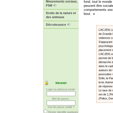
fond, tout le monde
Mouvements sociaux,
peuvent être social
FSM
comportements sexis
Droits de la nature et
bout.
»
des animaux
Décroissance
L’ACJE91 (a
de Grande I
violences c
S’appuyant 
psychologue
placement so
L’ACJE91 en 
permet de b
démarche de
dans le cad
auteurs de 
poursuites 
Enfin, le P
la loi. Aut
Intranet
de réponse 
Login ou adresse email :
Le taux de 
est de 1,3%.
(Police, Gen
Mot de passe :
mot de passe oublié ?
Rester identifié quelques