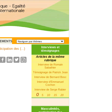
EMENTS
Interviews et
icipation des (...)
témoignages
Articles de la même
rubrique
Interview de Romain
Sabathier
Témoignage de Patrick Jean
Interview de Bernard Bosc
Interview d’Emmanuel
Cochon
Interview de Serge Rabier
0
5
10
15
20
|
|
|
|
Masculinités,