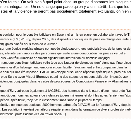
 s’en foutait. On voit bien à quel point dans un groupe d’hommes les blagues 
ement intégrantes. On ne change que parce qu’on y a un intérêt. Tant que les
tes et la violence ne seront pas socialement totalement excluants, on n’en 
ssociation pour le contrôle judiciaire en Essonne) a mis en place, en collaboration avec le Tr
nstance (TGI) d’Evry, depuis 2005, des dispositifs spécifiques de prise en charge des auteu
onjugales placés sous main de la Justice.
sur une équipe pluridisciplinaire composée d’éducateur•trices spécialisé•es, de juristes et de
s, elle intervient auprès des personnes qui, suite à une convocation par procès verbal et
us Contrôle Judiciaire se voient signifier une interdiction du domicile conjugal.
tant que contrôleur judiciaire veille à ce que l’auteur de violences n’enfreigne pas l’interdiction
énéficier d’un hébergement temporaire pour faciliter l’éloignement et l’accompagne dans la
 soin qui lui a été imposée. L’ACJE développe aussi cette réponse spécifique auprès d’aute
re de Sursis avec Mise à l’Epreuve et anime des stages de responsabilisation imposés aux
violences conjugales dans le cadre de procédures de Composition Pénale en « Alternatives 
».
arquet d’Evry adresse également à l’ACJE91 des hommes dans le cadre d’une mesure de Rap
rement dit des hommes auteurs de violences jugées mineures et dont les actes feraient en l’ab
pénale spécifique, l’objet d’un classement sans suite la plupart du temps.
récidive connue des quelques 2000 hommes adressés à l’ACJE par le Parquet d’Evry depui
 L’association intervient par ailleurs régulièrement dans la formation de divers professionnel•
darmerie, professionnel•les du travail social...)