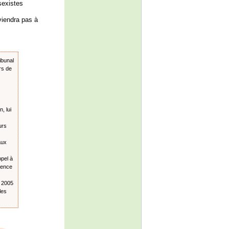
sexistes
viendra pas à
ibunal
rs de
, lui
urs
aux
pel à
sence
s 2005
les