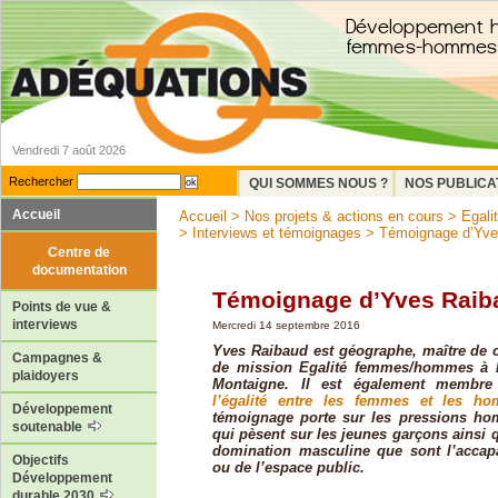
Vendredi 7 août 2026
Rechercher
QUI SOMMES NOUS ?
NOS PUBLICA
Accueil
Accueil
>
Nos projets & actions en cours
>
Egal
>
Interviews et témoignages
> Témoignage d’Yve
Centre de
documentation
Témoignage d’Yves Raib
Points de vue &
interviews
Mercredi 14 septembre 2016
Yves Raibaud est géographe, maître de 
Campagnes &
de mission Egalité femmes/hommes à l
plaidoyers
Montaigne. Il est également memb
l’égalité entre les femmes et les h
Développement
témoignage porte sur les pressions ho
soutenable
qui pèsent sur les jeunes garçons ainsi 
domination masculine que sont l’accap
Objectifs
ou de l’espace public.
Développement
durable 2030