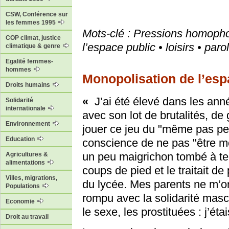
CSW, Conférence sur
les femmes 1995
Mots-clé : Pressions homopho
COP climat, justice
l’espace public • loisirs • paro
climatique & genre
Egalité femmes-
hommes
Monopolisation de l’espa
Droits humains
«
J’ai été élevé dans les an
Solidarité
internationale
avec son lot de brutalités, de g
Environnement
jouer ce jeu du "même pas pe
Education
conscience de ne pas "être mo
un peu maigrichon tombé à terr
Agricultures &
alimentations
coups de pied et le traitait d
Villes, migrations,
du lycée. Mes parents ne m’on
Populations
rompu avec la solidarité masc
Economie
le sexe, les prostituées : j’étai
Droit au travail