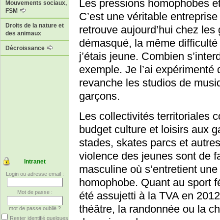
Les pressions homophobes et s
Mouvements sociaux,
FSM
C’est une véritable entreprise
Droits de la nature et
retrouve aujourd’hui chez les 
des animaux
démasqué, la même difficulté
Décroissance
j’étais jeune. Combien s’inte
exemple. Je l’ai expérimenté 
revanche les studios de musiq
garçons.
Les collectivités territoriales
budget culture et loisirs aux
stades, skates parcs et autres
violence des jeunes sont de fa
Intranet
masculine où s’entretient une c
Login ou adresse email :
homophobe. Quant au sport fém
Mot de passe :
été assujetti à la TVA en 2012
théâtre, la randonnée ou la ch
mot de passe oublié ?
Rester identifié quelques