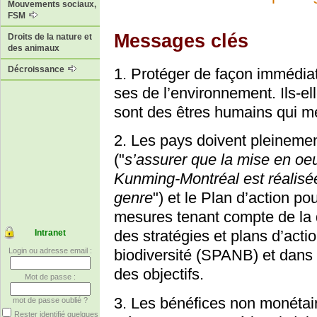
Mouvements sociaux,
FSM
Messages clés
Droits de la nature et
des animaux
Décroissance
1. Protéger de façon immédiat
ses de l’environnement. Ils-e
sont des êtres humains qui mé
2. Les pays doivent pleinemen
("
s’assurer que la mise en oe
Kunming-Montréal est réalisée
genre
") et le Plan d’action po
mesures tenant compte de la 
des stratégies et plans d’act
Intranet
Login ou adresse email :
biodiversité (SPANB) et dans 
des objectifs.
Mot de passe :
3. Les bénéfices non monétai
mot de passe oublié ?
Rester identifié quelques