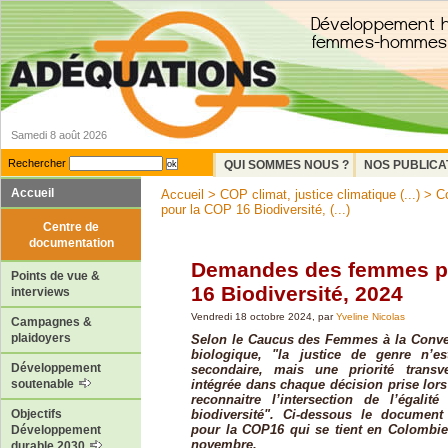
Samedi 8 août 2026
Rechercher
QUI SOMMES NOUS ?
NOS PUBLICA
Accueil
Accueil
>
COP climat, justice climatique (...)
>
Co
pour la COP 16 Biodiversité, (...)
Centre de
documentation
Demandes des femmes p
Points de vue &
16 Biodiversité, 2024
interviews
Vendredi 18 octobre 2024, par
Yveline Nicolas
Campagnes &
plaidoyers
Selon le Caucus des Femmes à la Conven
biologique, "la justice de genre n’e
Développement
secondaire, mais une priorité transv
intégrée dans chaque décision prise lors
soutenable
reconnaitre l’intersection de l’égali
biodiversité". Ci-dessous le document
Objectifs
pour la COP16 qui se tient en Colombie
Développement
novembre.
durable 2030