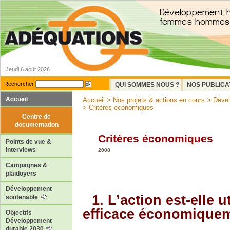
Jeudi 6 août 2026
Rechercher
QUI SOMMES NOUS ?
NOS PUBLICA
Accueil
Accueil
>
Nos projets & actions en cours
>
Dével
> Critères économiques
Centre de
documentation
Critères économiques
Points de vue &
interviews
2008
Campagnes &
plaidoyers
Développement
1. L’action est-elle ut
soutenable
efficace économique
Objectifs
Développement
durable 2030