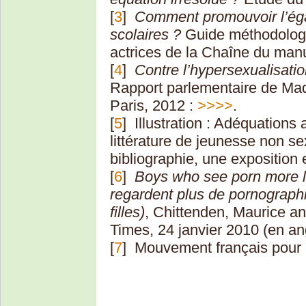
[
3
]
Comment promouvoir l’égal
scolaires ?
Guide méthodologiq
actrices de la Chaîne du ma
[
4
]
Contre l’hypersexualisati
Rapport parlementaire de Ma
Paris, 2012 :
>>>>
.
[
5
]
Illustration : Adéquations 
littérature de jeunesse non se
bibliographie, une exposition e
[
6
]
Boys who see porn more lik
regardent plus de pornographi
filles)
, Chittenden, Maurice 
Times, 24 janvier 2010 (en an
[
7
]
Mouvement français pour l