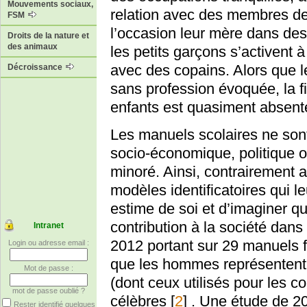
Mouvements sociaux,
relation avec des membres de 
FSM
l’occasion leur mère dans de
Droits de la nature et
des animaux
les petits garçons s’activent à
avec des copains. Alors que 
Décroissance
sans profession évoquée, la f
enfants est quasiment absent
Les manuels scolaires ne sont
socio-économique, politique o
minoré. Ainsi, contrairement 
modèles identificatoires qui 
estime de soi et d’imaginer qu
contribution à la société dan
Intranet
2012 portant sur 29 manuels 
Login ou adresse email :
que les hommes représentent 
Mot de passe :
(dont ceux utilisés pour les 
mot de passe oublié ?
célèbres
[
2
]
. Une étude de 20
Rester identifié quelques