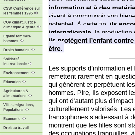
information et à des matérie
CSW, Conférence sur
les femmes 1995
visent à promouvoir son bien-
COP climat, justice
potentiel. À cette fin,
ils enco
climatique & genre
internationale
, la production 
Egalité femmes-
ils protègent l’enfant contre
hommes
être.
Droits humains
Solidarité
internationale
Les supports d’information et 
Environnement
remettent rarement en questio
Education
qui génèrent et perpétuent les
hommes. Pire, ils exposent le
Agricultures &
alimentations
qui ont d’autant plus d’impact
Villes, migrations,
culturellement valorisés. Les
Populations
francophones s’adressant à d
Economie
montrent que les filles sont 
Droit au travail
des occupations tranquilles, à