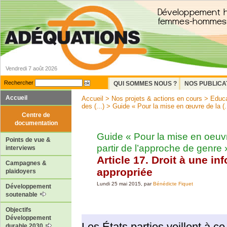
Vendredi 7 août 2026
Rechercher
QUI SOMMES NOUS ?
NOS PUBLICA
Accueil
Accueil
>
Nos projets & actions en cours
>
Educa
des (...)
>
Guide « Pour la mise en œuvre de la (..
Centre de
documentation
Guide « Pour la mise en oeuv
Points de vue &
partir de l’approche de genre 
interviews
Article 17. Droit à une in
Campagnes &
appropriée
plaidoyers
Lundi 25 mai 2015, par
Bénédicte Fiquet
Développement
soutenable
Objectifs
Développement
Les États parties veillent à ce
durable 2030