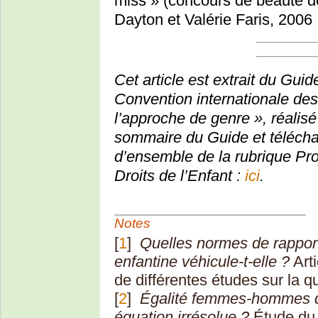
miss » (concours de beauté des
Dayton et Valérie Faris, 2006
Cet article est extrait du Gui
Convention internationale des 
l’approche de genre », réalis
sommaire du Guide et téléch
d’ensemble de la rubrique Pro
Droits de l’Enfant :
ici
.
Notes
[
1
]
Quelles normes de rapports
enfantine véhicule-t-elle ?
Arti
de différentes études sur la q
[
2
]
Égalité femmes-hommes d
équation irrésolue ?
Étude du 