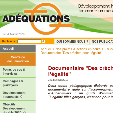
Jeudi 6 août 2026
Rechercher
QUI SOMMES NOUS ?
NOS PUBLICA
Accueil
Accueil
>
Nos projets & actions en cours
>
Educa
Documentaire "Des crèches pour l’égalité"
Centre de
documentation
Documentaire "Des crèc
Points de vue &
l’égalité"
interviews
Jeudi 3 mai 2018
Campagnes &
plaidoyers
Deux outils pédagogiques élaborés p
documentaire vidéo sur l’accompagnem
Développement
d’Aubervilliers ; un guide d’animat
"L’égalité filles garçons, c’est bon pour le
soutenable
Objectifs
Développement
durable 2030