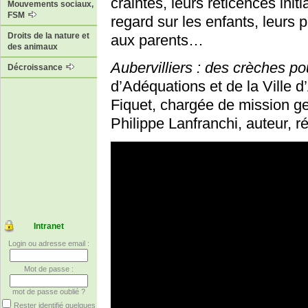
craintes, leurs réticences init
Mouvements sociaux,
FSM
regard sur les enfants, leurs 
Droits de la nature et
aux parents…
des animaux
Aubervilliers : des crèches pou
Décroissance
d’Adéquations et de la Ville d
Fiquet, chargée de mission ge
Philippe Lanfranchi, auteur, 
Intranet
Login ou adresse email :
Mot de passe :
mot de passe oublié ?
Rester identifié quelques