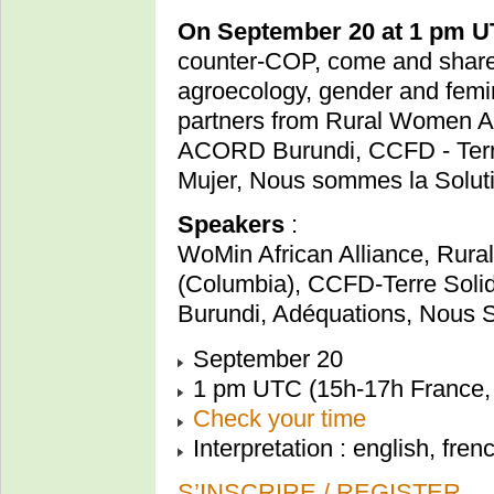
On September 20 at 1 pm 
counter-COP, come and shar
agroecology, gender and femi
partners from Rural Women
ACORD Burundi, CCFD - Terre
Mujer, Nous sommes la Soluti
Speakers
:
WoMin African Alliance, Rur
(Columbia), CCFD-Terre So
Burundi, Adéquations, Nous 
September 20
1 pm UTC (15h-17h France, 
Check your time
Interpretation : english, fre
S’INSCRIRE / REGISTER