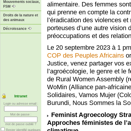
Mouvements sociaux,
alimentaire. Des femmes sont
FSM
qui prenne en compte la contr
Droits de la nature et
l’éradication des violences et
des animaux
porteuses d’une autre vision
Décroissance
préoccupations et des relation
Le 20 septembre 2023 à 1 pm
COP des Peuples Africains
or
Justice, venez partager vos e
l’agroécologie, le genre et l
de Rural Women Assembly (ré
WoMin (Alliance pan-africai
Solidaires, Vamos Mujer (
Intranet
Burundi, Nous Sommes la Sol
Login ou adresse email :
Feminist Agroecology Strat
Mot de passe :
Approches féministes de l’a
mot de passe oublié ?
climatique
Rester identifié quelques