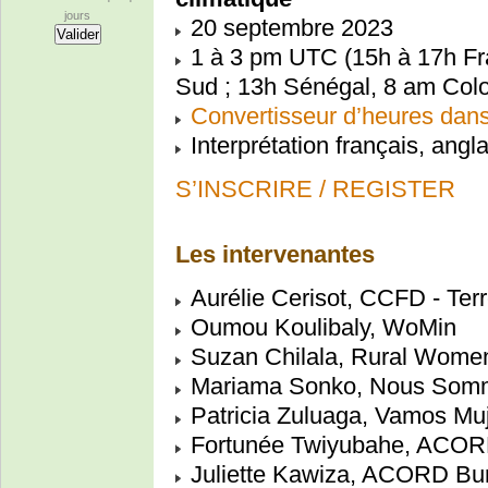
jours
20 septembre 2023
1 à 3 pm UTC (15h à 17h Fra
Sud ; 13h Sénégal, 8 am Col
Convertisseur d’heures dan
Interprétation français, angl
S’INSCRIRE / REGISTER
Les intervenantes
Aurélie Cerisot, CCFD - Terr
Oumou Koulibaly, WoMin
Suzan Chilala, Rural Wome
Mariama Sonko, Nous Somme
Patricia Zuluaga, Vamos Muj
Fortunée Twiyubahe, ACO
Juliette Kawiza, ACORD Bu