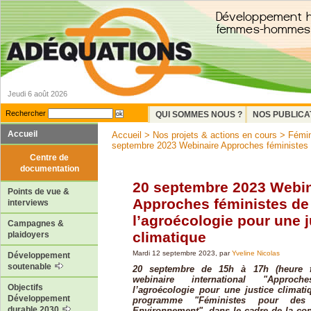
Jeudi 6 août 2026
Rechercher
QUI SOMMES NOUS ?
NOS PUBLICA
Accueil
Accueil
>
Nos projets & actions en cours
>
Fémin
septembre 2023 Webinaire Approches féministes d
Centre de
documentation
20 septembre 2023 Webin
Points de vue &
Approches féministes de
interviews
l’agroécologie pour une j
Campagnes &
climatique
plaidoyers
Mardi 12 septembre 2023, par
Yveline Nicolas
Développement
soutenable
20 septembre de 15h à 17h (heure f
webinaire international "Approc
Objectifs
l’agroécologie pour une justice climati
Développement
programme "Féministes pour des A
durable 2030
Environnement", dans le cadre de la co