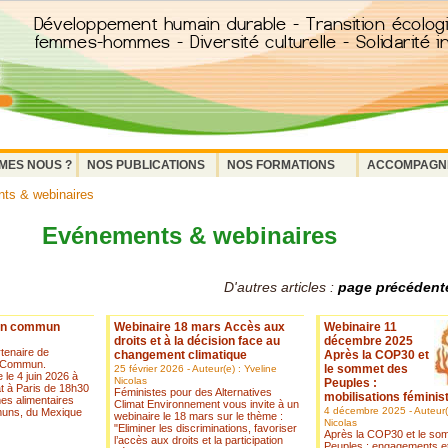
MES NOUS ?
NOS PUBLICATIONS
NOS FORMATIONS
ACCOMPAGN
ts & webinaires
Evénements & webinaires
D'autres articles :
page précédent
ien commun
Webinaire 18 mars Accès aux
Webinaire 11
droits et à la décision face au
décembre 2025
tenaire de
changement climatique
Après la COP30 et
en Commun.
le sommet des
25 février 2026 - Auteur(e) : Yveline
 le 4 juin 2026 à
Nicolas
Peuples :
t à Paris de 18h30
Féministes pour des Alternatives
mobilisations féminis
es alimentaires
Climat Environnement vous invite à un
4 décembre 2025 - Auteur(e
uns, du Mexique
webinaire le 18 mars sur le thème :
Nicolas
"Eliminer les discriminations, favoriser
Après la COP30 et le so
l’accès aux droits et la participation
Peuples : engagements e