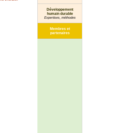
Développement
humain durable
Expertises, méthodes
Membres et
partenaires