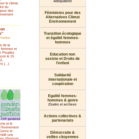
Adéquations
our le climat.
ire du
pour des
Féministes pour des
ronnement
Alternatives Climat
Environnement
çon
e"
Transition écologique
et égalité femmes-
 Yveline
hommes
e de la
s femmes et
ar Peuples
Education non
çon le 15
sexiste et Droits de
as,
l’enfant
s (...)
Solidarité
internationale et
coopération
Egalité femmes-
hommes & genre
Etudes et archives
Actions collectives &
partenariats
che et le
 l’événement
 Genre et
Démocratie &
emblé une
veilles citoyennes
ons d’horizon