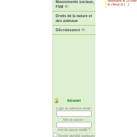
webinaire le 19 mar
Mouvements sociaux,
le climat et (...)
FSM
Droits de la nature et
des animaux
Décroissance
Intranet
Login ou adresse email :
Mot de passe :
mot de passe oublié ?
Rester identifié quelques