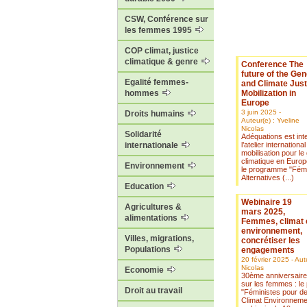
CSW, Conférence sur
les femmes 1995
COP climat, justice
climatique & genre
Conference The
future of the Ge
Egalité femmes-
and Climate Just
Mobilization in
hommes
Europe
3 juin 2025 -
Droits humains
Auteur(e) : Yveline
Nicolas
Solidarité
Adéquations est int
l’atelier internationa
internationale
mobilisation pour le 
climatique en Europ
Environnement
le programme "Fémi
Alternatives (...)
Education
Webinaire 19
Agricultures &
mars 2025,
alimentations
Femmes, climat 
environnement,
Villes, migrations,
concrétiser les
Populations
engagements
20 février 2025 - Aut
Nicolas
Economie
30ème anniversaire
sur les femmes : l
Droit au travail
"Féministes pour de
Climat Environnemen