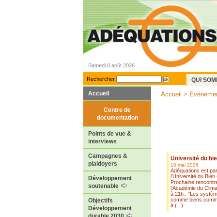
Samedi 8 août 2026
Rechercher
QUI SOM
Accueil
Accueil
> Evénemen
Centre de
documentation
Points de vue &
interviews
Campagnes &
Université du b
plaidoyers
10 mai 2026
Adéquations est par
l’Université du Bi
Développement
Prochaine rencontre
soutenable
l’Académie du Clima
à 21h : "Les systèm
comme biens comm
Objectifs
à (...)
Développement
durable 2030