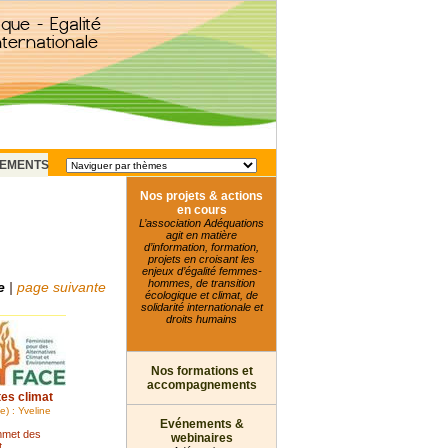
EMENTS
Nos projets & actions
en cours
L’association Adéquations
agit en matière
d’information, formation,
projets en croisant les
enjeux d’égalité femmes-
hommes, de transition
e
|
page suivante
écologique et climat, de
solidarité internationale et
droits humains
Nos formations et
accompagnements
tes climat
) : Yveline
Evénements &
mmet des
webinaires
t