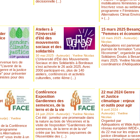
décisionnelle (...)
mobilisations féministes p
Inscrivez vous au webina
programme « Féministes 
Alternatives Climat Envi
» (...)
Ateliers à
15 mars 2025 Besan
nder
l’Université
"Femmes et économi
ice
d’été des
10 mars 2025 - Auteur(e) :
Nicolas
mouvements
Adéquations est partenair
sociaux et des
journée de formation "Le
solidarités
l’économie", organisée p
30 mai 2025 - Auteur(e) : Yveline Nicolas
Solidaires Doubs à Besan
L’Université d’Été des Mouvements
mars 2025. Yveline Nicol
ervenue lors de
Sociaux et des Solidarités à Bordeaux
coordinatrice d’Adéquation
l "L’avenir de la
s’est achevée le 26 août 2025. Avec
genre et la justice
2000 participant-es, plus de 140
e" pour présenter
ateliers, conférences et activités
nistes pour des
culturelles, cette 4ème (...)
Conférence
22 mai 2024 Genre
Exposition
et Justice
et
Gardiennes des
climatique : enjeux
semences, de la
et outils pour agir
terre et de la vie
9 avril 2024 -
Auteur(e) : Yveline
24 juin 2024 - Auteur(e) : Yveline Nicolas
Nicolas
Cet été : jumelez une promenade dans
eur(e) : Yveline
Organisé par
la nature au bois de Vincennes et la
Adéquations et Wide Autri
visite de l’exposition "Gardiennes des
 de la Conférence
réseau européen WIDE+,
semences, de la terre et de la vie"
e programme
du 22 mai sur les enjeux
créée par les femmes paysannes de
s Alternatives
justice climatique a rass
l’Assemblée des (...)
t" vous invite à un
cinquantaine d’organisati