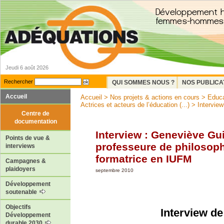
Jeudi 6 août 2026
Rechercher
QUI SOMMES NOUS ?
NOS PUBLICA
Accueil
Accueil
>
Nos projets & actions en cours
>
Educa
Actrices et acteurs de l’éducation (...)
> Interview
Centre de
documentation
Interview : Geneviève Gui
Points de vue &
professeure de philosoph
interviews
formatrice en IUFM
Campagnes &
plaidoyers
septembre 2010
Développement
soutenable
Objectifs
Interview d
Développement
durable 2030