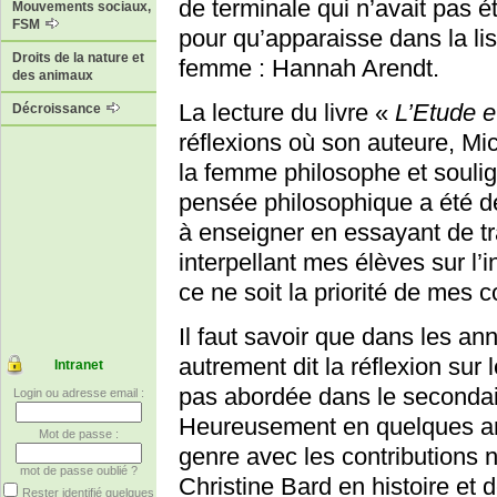
de terminale qui n’avait pas é
Mouvements sociaux,
FSM
pour qu’apparaisse dans la li
Droits de la nature et
femme : Hannah Arendt.
des animaux
La lecture du livre «
L’Etude e
Décroissance
réflexions où son auteure, Mic
la femme philosophe et soulig
pensée philosophique a été d
à enseigner en essayant de tr
interpellant mes élèves sur l’
ce ne soit la priorité de mes 
Il faut savoir que dans les an
autrement dit la réflexion sur 
Intranet
pas abordée dans le secondaire
Login ou adresse email :
Heureusement en quelques ann
Mot de passe :
genre avec les contributions 
mot de passe oublié ?
Christine Bard en histoire et
Rester identifié quelques