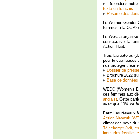
"Défendons notre 
texte en français
Résumé des dema
Le Women Gender Co
femmes à la COP2
Le WGC a organisé,
consécutive, la rem
Action Hub).
Trois lauréate-es (d
pour le cueilleuses 
nus protègent leur 
Dossier de press
Brochure 2022 sur 
Base de données d
WEDO (Women’s Envi
des femmes aux délé
anglais)
. Cette par
avait que 10% de fe
Parmi les réseaux f
Action Network (
climat des pays du 
Télécharger (pdf, en
industries fossiles