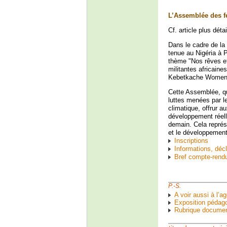
L’Assemblée des f
Cf. article plus détai
Dans le cadre de la
tenue au Nigéria à P
thème "Nos rêves et
militantes africain
Kebetkache Women
Cette Assemblée, qui
luttes menées par l
climatique, offrur 
développement réell
demain. Cela représ
et le développement
Inscriptions
Informations, décl
Bref compte-rend
P.-S.
A voir aussi à l’a
Exposition pédago
Rubrique documen