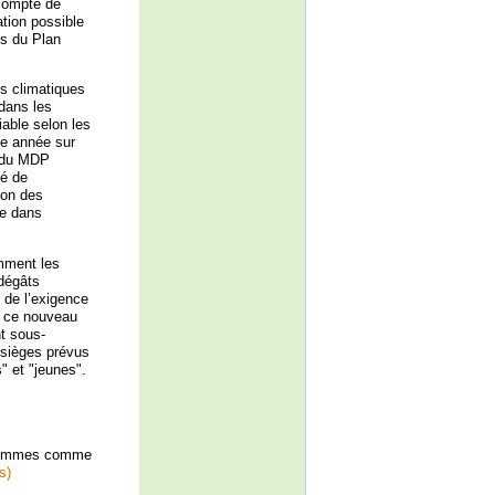
 compte de
ation possible
es du Plan
s climatiques
 dans les
iable selon les
ne année sur
f du MDP
té de
ion des
ée dans
amment les
 dégâts
 de l’exigence
à ce nouveau
t sous-
 sièges prévus
" et "jeunes".
 femmes comme
s)