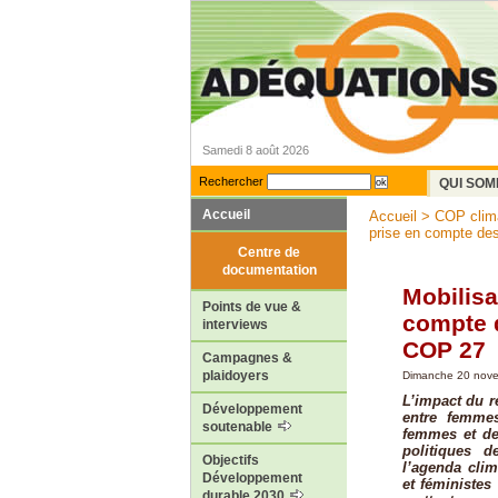
Samedi 8 août 2026
Rechercher
QUI SOM
Accueil
Accueil
>
COP climat
prise en compte des
Centre de
documentation
Mobilisa
Points de vue &
compte 
interviews
COP 27
Campagnes &
plaidoyers
Dimanche 20 nove
L’impact du r
Développement
entre femmes
soutenable
femmes et de
politiques 
Objectifs
l’agenda cli
Développement
et féministes
durable 2030