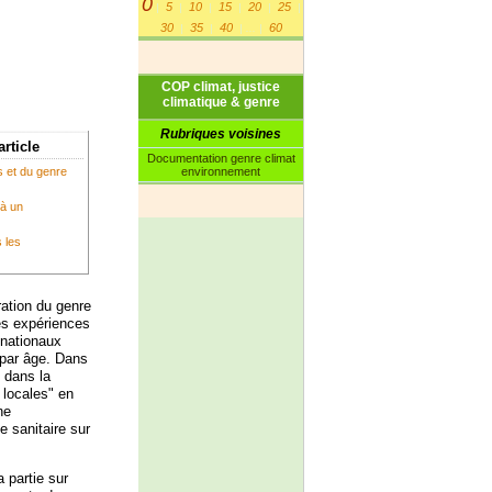
0
5
10
15
20
25
|
|
|
|
|
|
30
35
40
60
|
|
|
...
|
COP climat, justice
climatique & genre
Rubriques voisines
article
Documentation genre climat
environnement
 et du genre
 à un
s les
ration du genre
es expériences
 nationaux
 par âge. Dans
 dans la
locales" en
ne
e sanitaire sur
 partie sur