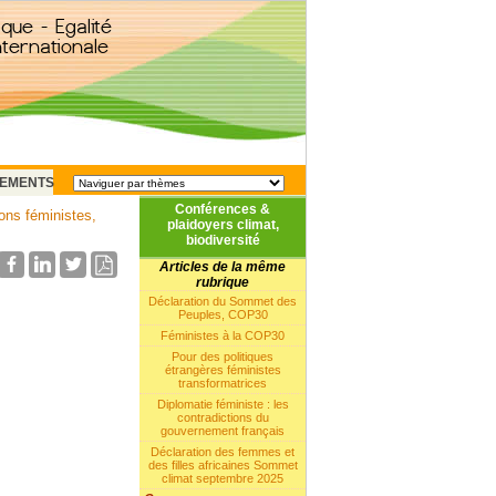
EMENTS
Conférences &
ons féministes,
plaidoyers climat,
biodiversité
Articles de la même
rubrique
Déclaration du Sommet des
Peuples, COP30
Féministes à la COP30
Pour des politiques
étrangères féministes
transformatrices
Diplomatie féministe : les
contradictions du
gouvernement français
Déclaration des femmes et
des filles africaines Sommet
climat septembre 2025