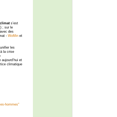
climat
s’est
 ; sur le
 avec des
imat -
WoMin
et
nifier les
à la crise
e
 aujourd’hui et
tice climatique
emmes-hommes"