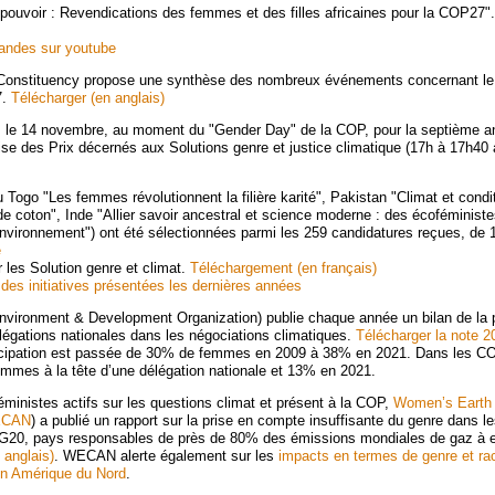
pouvoir : Revendications des femmes et des filles africaines pour la COP27"
ndes sur youtube
nstituency propose une synthèse des nombreux événements concernant le 
7.
Télécharger (en anglais)
 le 14 novembre, au moment du "Gender Day" de la COP, pour la septième a
ise des Prix décernés aux Solutions genre et justice climatique (17h à 17h40
u Togo "Les femmes révolutionnent la filière karité", Pakistan "Climat et condit
de coton", Inde "Allier savoir ancestral et science moderne : des écoféminist
environnement") ont été sélectionnées parmi les 259 candidatures reçues, de 
e
les Solution genre et climat.
Téléchargement (en français)
es initiatives présentées les dernières années
ronment & Development Organization) publie chaque année un bilan de la pa
gations nationales dans les négociations climatiques.
Télécharger la note 2
ticipation est passée de 30% de femmes en 2009 à 38% en 2021. Dans les COP
mmes à la tête d’une délégation nationale et 13% en 2021.
éministes actifs sur les questions climat et présent à la COP,
Women’s Earth 
WECAN
) a publié un rapport sur la prise en compte insuffisante du genre dans le
G20, pays responsables de près de 80% des émissions mondiales de gaz à ef
 anglais)
. WECAN alerte également sur les
impacts en termes de genre et ra
 en Amérique du Nord
.