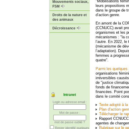
"Mobilisations fémi
Mouvements sociaux,
leurs propositions m
FSM
dans le groupe de tr
d’action genre.
Droits de la nature et
des animaux
En amont de la COP,
(CCNUCC) avait produ
Décroissance
organismes et les p
mécanismes : "la co
l’autre. En 2022, l
(mécanisme de dével
l’adaptation). Depui
femmes a progressé 
quatre".
Parmi les quelques
organisations fémin
irréversibles causé
de "justice climati
fonds de financemen
financées. Point pos
Intranet
dans le comité cons
Login ou adresse email :
Texte adopté à la
Plan d’action ge
Mot de passe :
Télécharger le ra
Rapport CCNUCC s
mot de passe oublié ?
agentes de changeme
Rubrique sur le 
Rester identifié quelques