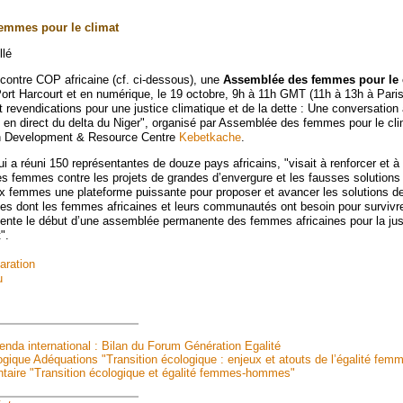
emmes pour le climat
llé
 contre COP africaine (cf. ci-dessous), une
Assemblée des femmes pour le 
ort Harcourt et en numérique, le 19 octobre, 9h à 11h GMT (11h à 13h à Paris)
 revendications pour une justice climatique et de la dette : Une conversation
es en direct du delta du Niger", organisé par Assemblée des femmes pour le cl
 Development & Resource Centre
Kebetkache
.
 a réuni 150 représentantes de douze pays africains, "visait à renforcer et à u
es femmes contre les projets de grandes d’envergure et les fausses solutions 
aux femmes une plateforme puissante pour proposer et avancer les solutions d
es dont les femmes africaines et leurs communautés ont besoin pour survivre
ente le début d’une assemblée permanente des femmes africaines pour la jus
".
aration
u
genda international : Bilan du Forum Génération Egalité
gique Adéquations "Transition écologique : enjeux et atouts de l’égalité f
taire "Transition écologique et égalité femmes-hommes"