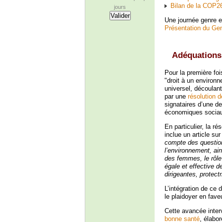
Bilan de la COP2
jours
Une journée genre e
Présentation du Ge
Adéquations 
Pour la première foi
"droit à un environ
universel, découlan
par une
résolution 
signataires d’une d
économiques sociaux 
En particulier, la r
inclue un article sur
compte des question
l’environnement, ai
des femmes, le rôle
égale et effective d
dirigeantes, protec
L’intégration de ce
le plaidoyer en fave
Cette avancée inter
bonne santé
, élabo