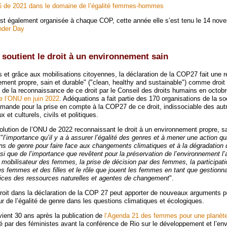
6 de 2021 dans le domaine de l’égalité femmes-hommes
st également organisée à chaque COP, cette année elle s’est tenu le 14 nov
nder Day
soutient le droit à un environnement sain
s et grâce aux mobilisations citoyennes, la déclaration de la COP27 fait une 
nement propre, sain et durable" ("clean, healthy and sustainable") comme droi
t de la reconnaissance de ce droit par le Conseil des droits humains en octob
de l’ONU en juin 2022
. Adéquations a fait partie des 170 organisations de la soc
emande pour la prise en compte à la COP27 de ce droit, indissociable des autr
et culturels, civils et politiques.
ésolution de l’ONU de 2022 reconnaissant le droit à un environnement propre, sa
 "
l’importance qu’il y a à assurer l’égalité des genres et à mener une action qu
s de genre pour faire face aux changements climatiques et à la dégradation 
nsi que de l’importance que revêtent pour la préservation de l’environnement 
 mobilisateur des femmes, la prise de décision par des femmes, la participati
es femmes et des filles et le rôle que jouent les femmes en tant que gestionna
trices des ressources naturelles et agentes de changement
".
 droit dans la déclaration de la COP 27 peut apporter de nouveaux arguments p
ur de l’égalité de genre dans les questions climatiques et écologiques.
vient 30 ans après la publication de
l’Agenda 21 des femmes pour une planète
ré par des féministes avant la conférence de Rio sur le développement et l’en