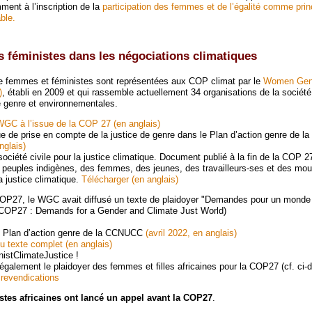
ment à l’inscription de la
participation des femmes et de l’égalité comme prin
ble.
s féministes dans les négociations climatiques
e femmes et féministes sont représentées aux COP climat par le
Women Gen
)
, établi en 2009 et qui rassemble actuellement 34 organisations de la société
e genre et environnementales.
C à l’issue de la COP 27 (en anglais)
e de prise en compte de la justice de genre dans le Plan d’action genre de 
glais)
ociété civile pour la justice climatique. Document publié à la fin de la COP 27
 peuples indigènes, des femmes, des jeunes, des travailleurs-ses et des m
a justice climatique.
Télécharger (en anglais)
COP27, le WGC avait diffusé un texte de plaidoyer "Demandes pour un monde 
 (COP27 : Demands for a Gender and Climate Just World)
 Plan d’action genre de la CCNUCC
(avril 2022, en anglais)
 texte complet (en anglais)
stClimateJustice !
alement le plaidoyer des femmes et filles africaines pour la COP27 (cf. ci-
 revendications
stes africaines ont lancé un appel avant la COP27
.