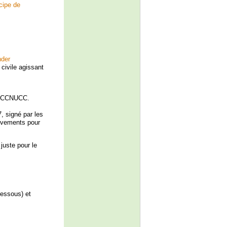
cipe de
der
 civile agissant
la CCNUCC.
, signé par les
ouvements pour
juste pour le
dessous) et