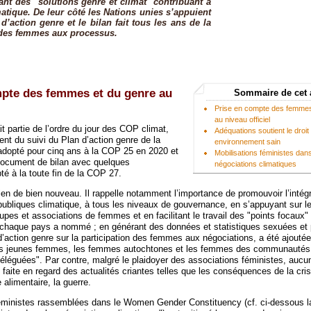
ant des "solutions genre et climat" contribuant à
matique. De leur côté les Nations unies s’appuient
d’action genre et le bilan fait tous les ans de la
 des femmes aux processus.
mpte des femmes et du genre au
Sommaire de cet 
Prise en compte des femmes
au niveau officiel
it partie de l’ordre du jour des COP climat,
Adéquations soutient le droit
nt du suivi du Plan d’action genre de la
environnement sain
adopté pour cinq ans à la COP 25 en 2020 et
Mobilisations féministes dan
n document de bilan avec quelques
négociations climatiques
 à la toute fin de la COP 27.
ien de bien nouveau. Il rappelle notamment l’importance de promouvoir l’intég
 publiques climatique, à tous les niveaux de gouvernance, en s’appuyant sur l
upes et associations de femmes et en facilitant le travail des "points focaux"
 chaque pays a nommé ; en générant des données et statistiques sexuées et
d’action genre sur la participation des femmes aux négociations, a été ajoutée
les jeunes femmes, les femmes autochtones et les femmes des communautés 
léguées". Par contre, malgré le plaidoyer des associations féministes, aucu
é faite en regard des actualités criantes telles que les conséquences de la cris
 alimentaire, la guerre.
éministes rassemblées dans le Women Gender Constituency (cf. ci-dessous la