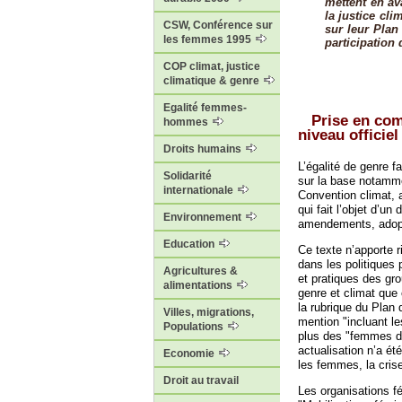
mettent en av
la justice cli
CSW, Conférence sur
sur leur Plan 
les femmes 1995
participation
COP climat, justice
climatique & genre
Egalité femmes-
Prise en co
hommes
niveau officiel
Droits humains
L’égalité de genre fa
Solidarité
sur la base notamme
internationale
Convention climat, 
qui fait l’objet d’u
Environnement
amendements, adopté
Education
Ce texte n’apporte r
dans les politiques
Agricultures &
et pratiques des gro
alimentations
genre et climat que
la rubrique du Plan 
Villes, migrations,
mention "incluant 
Populations
plus des "femmes dé
actualisation n’a ét
Economie
les femmes, la crise
Droit au travail
Les organisations f