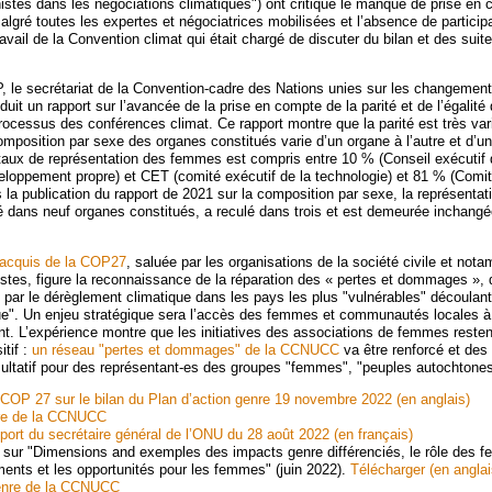
nistes dans les négociations climatiques") ont critiqué le manque de prise en
algré toutes les expertes et négociatrices mobilisées et l’absence de particip
avail de la Convention climat qui était chargé de discuter du bilan et des suit
 le secrétariat de la Convention-cadre des Nations unies sur les changement
it un rapport sur l’avancée de la prise en compte de la parité et de l’égalité
rocessus des conférences climat. Ce rapport montre que la parité est très var
mposition par sexe des organes constitués varie d’un organe à l’autre et d’u
e taux de représentation des femmes est compris entre 10 % (Conseil exécuti
oppement propre) et CET (comité exécutif de la technologie) et 81 % (Comi
s la publication du rapport de 2021 sur la composition par sexe, la représentat
dans neuf organes constitués, a reculé dans trois et est demeurée inchang
 acquis de la COP27
, saluée par les organisations de la société civile et not
istes, figure la reconnaissance de la réparation des « pertes et dommages »,
s par le dérèglement climatique dans les pays les plus "vulnérables" découlant
que". Un enjeu stratégique sera l’accès des femmes et communautés locales 
t. L’expérience montre que les initiatives des associations de femmes resten
itif :
un réseau "pertes et dommages" de la CCNUCC
va être renforcé et des
ultatif pour des représentant-es des groupes "femmes", "peuples autochtones
 COP 27 sur le bilan du Plan d’action genre 19 novembre 2022 (en anglais)
nre de la CCNUCC
pport du secrétaire général de l’ONU du 28 août 2022 (en français)
ur "Dimensions and exemples des impacts genre différenciés, le rôle des
nts et les opportunités pour les femmes" (juin 2022).
Télécharger (en anglai
genre de la CCNUCC