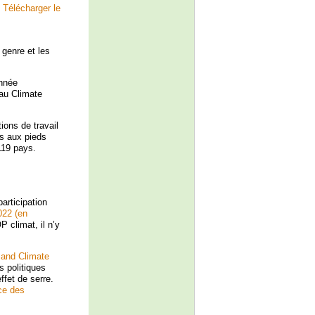
.
Télécharger le
genre et les
nnée
 au Climate
ions de travail
es aux pieds
119 pays.
rticipation
022 (en
 climat, il n’y
and Climate
s politiques
fet de serre.
ce des