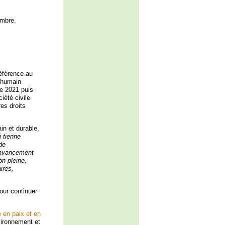
embre.
référence au
t humain
re 2021 puis
iété civile
es droits
in et durable,
i tienne
de
l’avancement
on pleine,
ires,
our continuer
 en paix et en
vironnement et