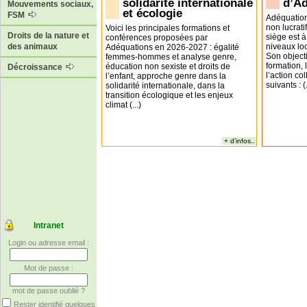
solidarité internationale
d’A
Mouvements sociaux,
et écologie
FSM
Adéquation
non lucrati
Voici les principales formations et
Droits de la nature et
siège est à
conférences proposées par
niveaux loc
des animaux
Adéquations en 2026-2027 : égalité
Son objecti
femmes-hommes et analyse genre,
formation,
éducation non sexiste et droits de
Décroissance
l’action co
l’enfant, approche genre dans la
suivants : (.
solidarité internationale, dans la
transition écologique et les enjeux
climat (...)
+ d'infos..
Intranet
Login ou adresse email :
Mot de passe :
mot de passe oublié ?
Rester identifié quelques