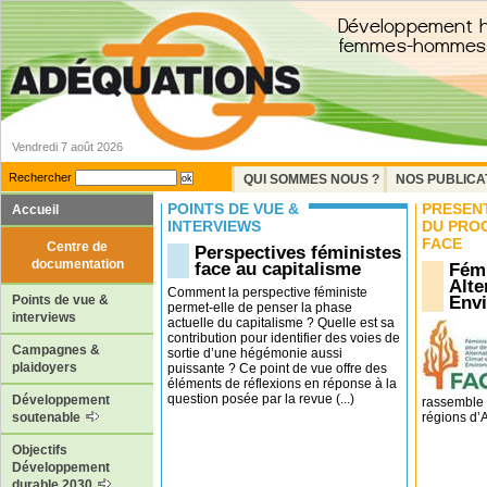
Vendredi 7 août 2026
Rechercher
QUI SOMMES NOUS ?
NOS PUBLICA
POINTS DE VUE &
PRÉSEN
Accueil
INTERVIEWS
DU PRO
FACE
Centre de
Perspectives féministes
documentation
face au capitalisme
Fémi
Alte
Comment la perspective féministe
Env
Points de vue &
permet-elle de penser la phase
interviews
actuelle du capitalisme ? Quelle est sa
contribution pour identifier des voies de
Campagnes &
sortie d’une hégémonie aussi
plaidoyers
puissante ? Ce point de vue offre des
éléments de réflexions en réponse à la
question posée par la revue (...)
Développement
rassemble 
régions d’Af
soutenable
Objectifs
Développement
durable 2030