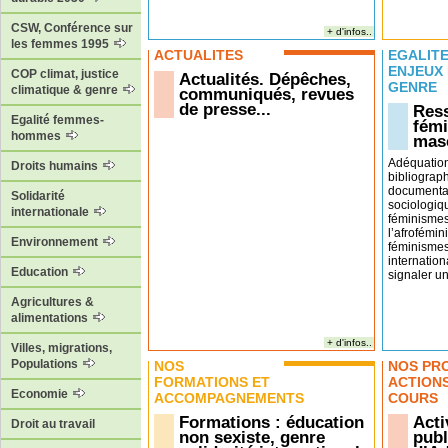
CSW, Conférence sur
+ d'infos..
les femmes 1995
ACTUALITÉS
EGALITÉ
ENJEUX
COP climat, justice
Actualités. Dépêches,
GENRE
climatique & genre
communiqués, revues
de presse...
Ress
Egalité femmes-
fémi
hommes
masc
Adéquatio
Droits humains
bibliograp
documentai
Solidarité
sociologiq
internationale
féminismes
l’afrofémin
Environnement
féminismes
internation
Education
signaler un 
Agricultures &
alimentations
+ d'infos..
Villes, migrations,
Populations
NOS
NOS PR
FORMATIONS ET
ACTION
Economie
ACCOMPAGNEMENTS
COURS
Formations : éducation
Acti
Droit au travail
non sexiste, genre
publ