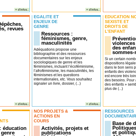
+ d'infos..
+ d'infos..
EGALITÉ ET
EDUCATION N
ENJEUX DE
SEXISTE ET
 Dépêches,
GENRE
DROITS DE
s, revues
L’ENFANT
Ressources :
féminismes, genre,
Préventio
masculinités
violences
des enfan
Adéquations propose une
sommes-
bibliographie et des ressources
documentaires sur les enjeux
Si un certain nomb
sociologiques de genre et les
dispositions légale
féminismes, incluant l’écoféminisme,
dans le bon sens p
l’afroféminisme, les masculinités, les
enfants des violenc
féminismes et les questions
est encore très loin
internationales, etc. Vous souhaitez
des besoins. Pour 
signaler un livre, dossier, (...)
des enfants » sembl
plus de (...)
+ d'infos..
+ d'infos..
NOS PROJETS &
RESSOURCES
ACTIONS EN
DOCUMENTAI
NTS
COURS
Base de 
Politique
: éducation
Activités, projets et
et politi
 genre
publications