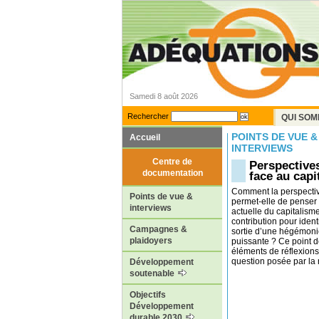
Samedi 8 août 2026
Rechercher
QUI SOM
POINTS DE VUE &
Accueil
INTERVIEWS
Centre de
Perspective
documentation
face au capi
Comment la perspectiv
Points de vue &
permet-elle de penser
interviews
actuelle du capitalism
contribution pour ident
Campagnes &
sortie d’une hégémoni
plaidoyers
puissante ? Ce point d
éléments de réflexions
question posée par la r
Développement
soutenable
Objectifs
Développement
durable 2030