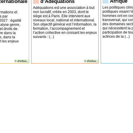
Afrique
nternationale
d’Adéquations
Les politiques clim
Adéquations est une association à but
politiques visant l
non lucratif, créée en 2003, dont le
ormations et
hommes ont en com
siège est à Paris. Elle intervient aux
s par
transversal, qui c
niveaux local, national et international.
027 : égalité
des domaines sector
Son objectif général est l’information, la
alyse genre,
qui nécessitent la 
formation, l’accompagnement et
et droits de
participation de tou
l’action collective en croisant les enjeux
re dans la
actrices de la (...)
suivants : (...)
e, dans la
t les enjeux
+ d'infos..
+ d'infos..