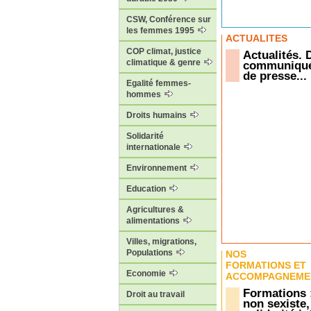
CSW, Conférence sur
les femmes 1995
ACTUALITÉS
COP climat, justice
Actualités.
climatique & genre
communiqué
de presse...
Egalité femmes-
hommes
Droits humains
Solidarité
internationale
Environnement
Education
Agricultures &
alimentations
Villes, migrations,
Populations
NOS
FORMATIONS ET
Economie
ACCOMPAGNEME
Formations 
Droit au travail
non sexiste,