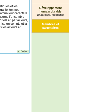
atiques et les
Développement
’égalité femmes-
humain durable
mun leur caractère
Expertises, méthodes
oncerne l’ensemble
iels et, par ailleurs,
prise en compte et la
Membres et
s les acteurs et
partenaires
+ d'infos..