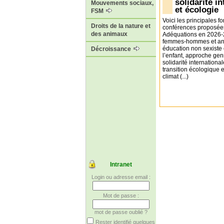
solidarité i
Mouvements sociaux,
et écologie
FSM
Voici les principales f
Droits de la nature et
conférences proposée
des animaux
Adéquations en 2026-2
femmes-hommes et an
éducation non sexiste 
Décroissance
l’enfant, approche gen
solidarité international
transition écologique e
climat (...)
Intranet
Login ou adresse email :
Mot de passe :
mot de passe oublié ?
Rester identifié quelques