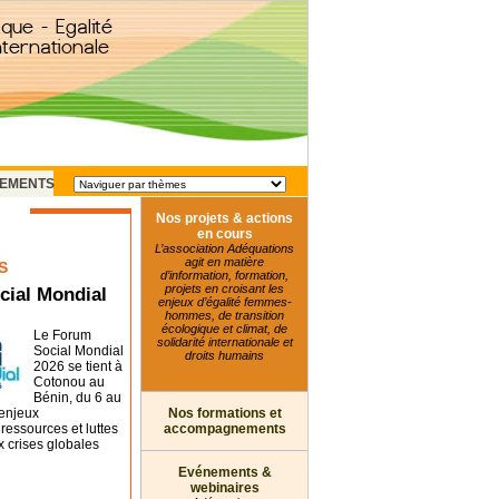
EMENTS
Nos projets & actions
en cours
L’association Adéquations
agit en matière
S
d’information, formation,
projets en croisant les
cial Mondial
enjeux d’égalité femmes-
hommes, de transition
écologique et climat, de
Le Forum
solidarité internationale et
Social Mondial
droits humains
2026 se tient à
Cotonou au
Bénin, du 6 au
 enjeux
Nos formations et
essources et luttes
accompagnements
x crises globales
Evénements &
webinaires