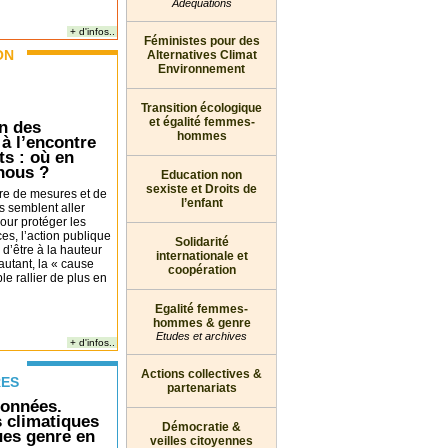
Adéquations
+ d'infos..
Féministes pour des
ON
Alternatives Climat
Environnement
Transition écologique
et égalité femmes-
n des
hommes
 à l’encontre
ts : où en
nous ?
Education non
sexiste et Droits de
re de mesures et de
l’enfant
s semblent aller
our protéger les
es, l’action publique
Solidarité
 d’être à la hauteur
internationale et
autant, la « cause
coopération
e rallier de plus en
Egalité femmes-
hommes & genre
Etudes et archives
+ d'infos..
Actions collectives &
RES
partenariats
données.
s climatiques
Démocratie &
ques genre en
veilles citoyennes