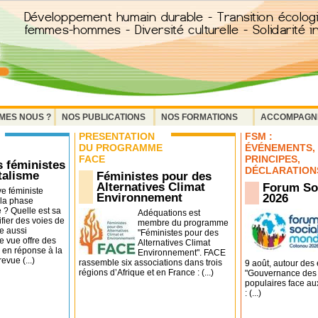
MES NOUS ?
NOS PUBLICATIONS
NOS FORMATIONS
ACCOMPAGN
PRÉSENTATION
FSM :
DU PROGRAMME
ÉVÉNEMENTS,
FACE
PRINCIPES,
s féministes
DÉCLARATION
talisme
Féministes pour des
Alternatives Climat
Forum So
e féministe
Environnement
2026
 la phase
e ? Quelle est sa
Adéquations est
ifier des voies de
membre du programme
e aussi
"Féministes pour des
e vue offre des
Alternatives Climat
 en réponse à la
Environnement". FACE
evue (...)
rassemble six associations dans trois
9 août, autour des
régions d’Afrique et en France : (...)
"Gouvernance des r
populaires face au
: (...)