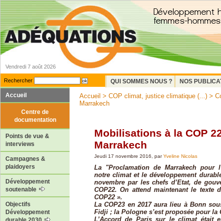
Vendredi 7 août 2026
Rechercher
QUI SOMMES NOUS ?
NOS PUBLICA
Accueil
Accueil
>
COP climat, justice climatique (...)
>
Co
Marrakech
Centre de
documentation
Mobilisations à la COP 2
Points de vue &
Marrakech
interviews
Jeudi 17 novembre 2016, par
Yveline Nicolas
Campagnes &
plaidoyers
La "Proclamation de Marrakech pour l
notre climat et le développement durable
Développement
novembre par les chefs d’Etat, de gouv
COP22. On attend maintenant le texte d
soutenable
COP22 ».
La COP23 en 2017 aura lieu à Bonn sous
Objectifs
Fidji ; la Pologne s’est proposée pour la
Développement
L’Accord de Paris sur le climat était 
durable 2030