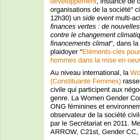
développement
, instance de 
organisations de la société" c
12h30) un
side event
multi-ac
finances vertes : de nouvelles
contre le changement climatiq
financements climat
", dans l
plaidoyer "
Eléments-clés pour
hommes dans la mise en oeuvr
Au niveau international, la
Wo
(Constituante Femmes)
rassem
civile qui participent aux nég
genre. La Women Gender Cons
ONG féminines et environnem
observateur de la société ci
par le Secrétariat en 2011. 
ARROW, C21st, Gender CC