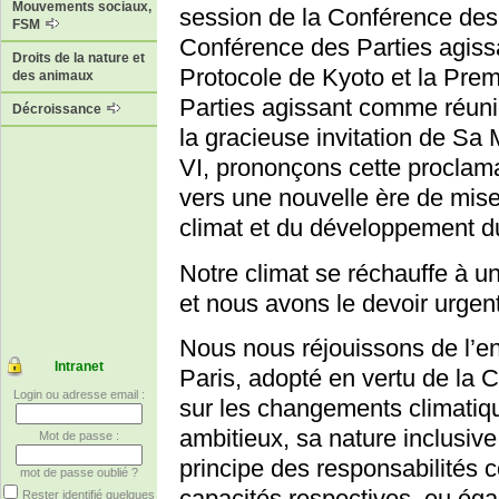
Mouvements sociaux,
session de la Conférence des 
FSM
Conférence des Parties agiss
Droits de la nature et
Protocole de Kyoto et la Pre
des animaux
Parties agissant comme réunio
Décroissance
la gracieuse invitation de S
VI, prononçons cette proclam
vers une nouvelle ère de mise
climat et du développement d
Notre climat se réchauffe à u
et nous avons le devoir urgen
Nous nous réjouissons de l’en
Intranet
Paris, adopté en vertu de la
Login ou adresse email :
sur les changements climatiqu
ambitieux, sa nature inclusive,
Mot de passe :
principe des responsabilités
mot de passe oublié ?
capacités respectives, eu égar
Rester identifié quelques