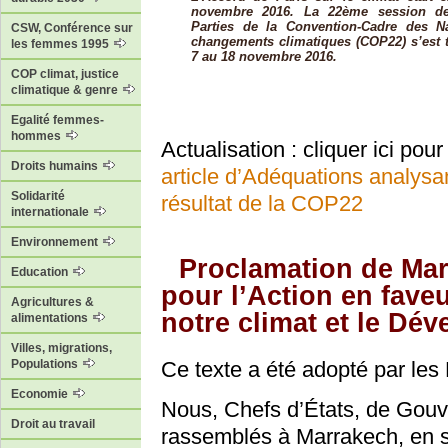
novembre 2016. La 22ème session de
Parties de la Convention-Cadre des N
CSW, Conférence sur
changements climatiques (COP22) s’est 
les femmes 1995
7 au 18 novembre 2016.
COP climat, justice
climatique & genre
Egalité femmes-
hommes
Actualisation : cliquer ici pour
Droits humains
article d’Adéquations analysan
Solidarité
résultat de la COP22
internationale
Environnement
Proclamation de Ma
Education
pour l’Action en fave
Agricultures &
notre climat et le Dé
alimentations
Villes, migrations,
Populations
Ce texte a été adopté par les
Economie
Nous, Chefs d’États, de Gouv
Droit au travail
rassemblés à Marrakech, en so