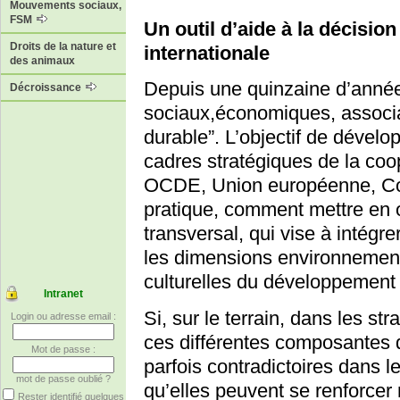
Mouvements sociaux,
FSM
Un outil d’aide à la décision
Droits de la nature et
internationale
des animaux
Depuis une quinzaine d’années
Décroissance
sociaux,économiques, associa
durable”. L’objectif de dével
cadres stratégiques de la co
OCDE, Union européenne, Coo
pratique, comment mettre en 
transversal, qui vise à intégr
les dimensions environnement
culturelles du développement
Intranet
Si, sur le terrain, dans les st
Login ou adresse email :
ces différentes composantes
Mot de passe :
parfois contradictoires dans l
mot de passe oublié ?
qu’elles peuvent se renforcer 
Rester identifié quelques