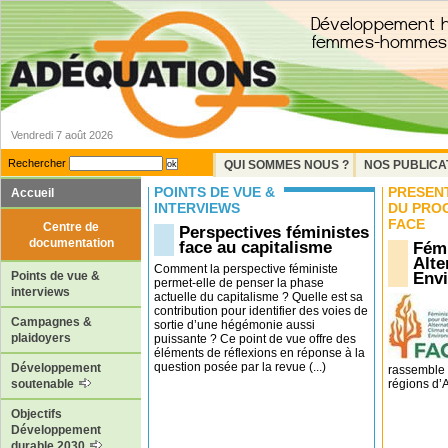
Vendredi 7 août 2026
Rechercher
QUI SOMMES NOUS ?
NOS PUBLICA
POINTS DE VUE &
PRÉSEN
Accueil
INTERVIEWS
DU PRO
FACE
Centre de
Perspectives féministes
documentation
face au capitalisme
Fémi
Alte
Comment la perspective féministe
Env
Points de vue &
permet-elle de penser la phase
interviews
actuelle du capitalisme ? Quelle est sa
contribution pour identifier des voies de
Campagnes &
sortie d’une hégémonie aussi
plaidoyers
puissante ? Ce point de vue offre des
éléments de réflexions en réponse à la
question posée par la revue (...)
Développement
rassemble 
régions d’Af
soutenable
Objectifs
Développement
durable 2030