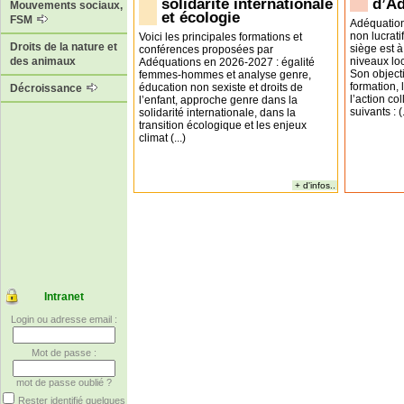
solidarité internationale
d’A
Mouvements sociaux,
et écologie
FSM
Adéquation
non lucrati
Voici les principales formations et
Droits de la nature et
siège est à
conférences proposées par
niveaux loc
des animaux
Adéquations en 2026-2027 : égalité
Son objecti
femmes-hommes et analyse genre,
formation,
éducation non sexiste et droits de
Décroissance
l’action co
l’enfant, approche genre dans la
suivants : (.
solidarité internationale, dans la
transition écologique et les enjeux
climat (...)
+ d'infos..
Intranet
Login ou adresse email :
Mot de passe :
mot de passe oublié ?
Rester identifié quelques