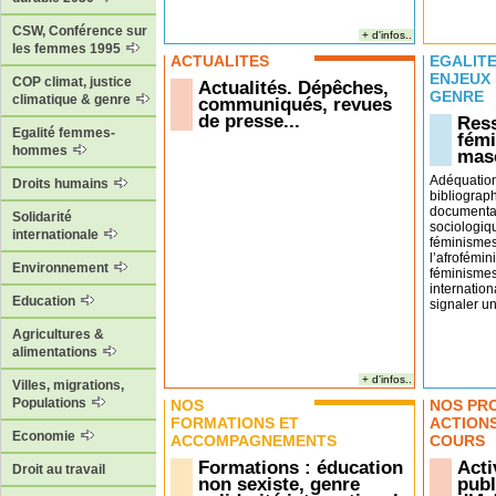
CSW, Conférence sur
+ d'infos..
les femmes 1995
ACTUALITÉS
EGALITÉ
ENJEUX
COP climat, justice
Actualités. Dépêches,
GENRE
climatique & genre
communiqués, revues
de presse...
Ress
Egalité femmes-
fémi
hommes
masc
Adéquatio
Droits humains
bibliograp
documentai
Solidarité
sociologiq
internationale
féminismes
l’afrofémin
Environnement
féminismes
internation
Education
signaler un 
Agricultures &
alimentations
+ d'infos..
Villes, migrations,
Populations
NOS
NOS PR
FORMATIONS ET
ACTION
Economie
ACCOMPAGNEMENTS
COURS
Formations : éducation
Acti
Droit au travail
non sexiste, genre
publ