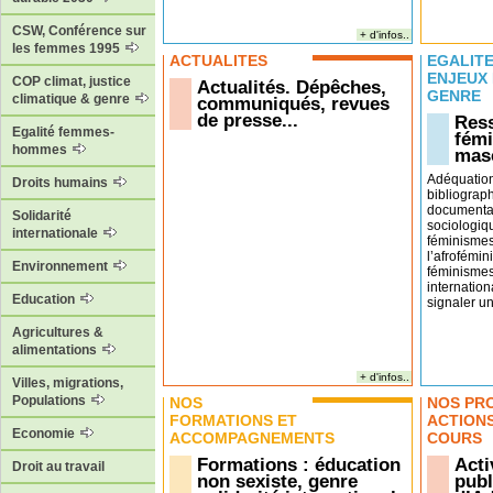
CSW, Conférence sur
+ d'infos..
les femmes 1995
ACTUALITÉS
EGALITÉ
ENJEUX
COP climat, justice
Actualités. Dépêches,
GENRE
climatique & genre
communiqués, revues
de presse...
Ress
Egalité femmes-
fémi
hommes
masc
Adéquatio
Droits humains
bibliograp
documentai
Solidarité
sociologiq
internationale
féminismes
l’afrofémin
Environnement
féminismes
internation
Education
signaler un 
Agricultures &
alimentations
+ d'infos..
Villes, migrations,
Populations
NOS
NOS PR
FORMATIONS ET
ACTION
Economie
ACCOMPAGNEMENTS
COURS
Formations : éducation
Acti
Droit au travail
non sexiste, genre
publ