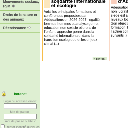
solidarité internationale
d’A
Mouvements sociaux,
et écologie
FSM
Adéquation
non lucrati
Voici les principales formations et
Droits de la nature et
siège est à
conférences proposées par
niveaux loc
des animaux
Adéquations en 2026-2027 : égalité
Son objecti
femmes-hommes et analyse genre,
formation,
éducation non sexiste et droits de
Décroissance
l’action co
l’enfant, approche genre dans la
suivants : (.
solidarité internationale, dans la
transition écologique et les enjeux
climat (...)
+ d'infos..
Intranet
Login ou adresse email :
Mot de passe :
mot de passe oublié ?
Rester identifié quelques