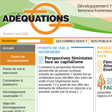
Vendredi 7 août 2026
Rechercher
QUI SOMMES NOUS ?
NOS PUBLICA
POINTS DE VUE &
PRÉSEN
Accueil
INTERVIEWS
DU PRO
FACE
Centre de
Perspectives féministes
documentation
face au capitalisme
Fémi
Alte
Comment la perspective féministe
Env
Points de vue &
permet-elle de penser la phase
interviews
actuelle du capitalisme ? Quelle est sa
contribution pour identifier des voies de
Campagnes &
sortie d’une hégémonie aussi
plaidoyers
puissante ? Ce point de vue offre des
éléments de réflexions en réponse à la
question posée par la revue (...)
Développement
rassemble 
régions d’Af
soutenable
Objectifs
Développement
durable 2030