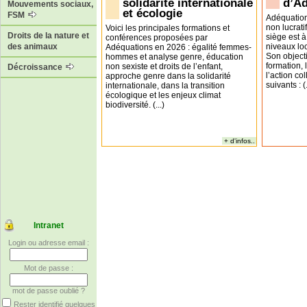
solidarité internationale
d’A
Mouvements sociaux,
et écologie
FSM
Adéquation
non lucrati
Voici les principales formations et
Droits de la nature et
siège est à
conférences proposées par
niveaux loc
des animaux
Adéquations en 2026 : égalité femmes-
Son objecti
hommes et analyse genre, éducation
formation,
non sexiste et droits de l’enfant,
Décroissance
l’action co
approche genre dans la solidarité
suivants : (.
internationale, dans la transition
écologique et les enjeux climat
biodiversité. (...)
+ d'infos..
Intranet
Login ou adresse email :
Mot de passe :
mot de passe oublié ?
Rester identifié quelques