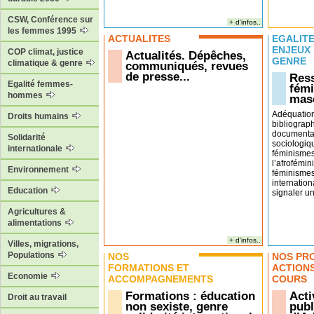
CSW, Conférence sur
+ d'infos..
les femmes 1995
ACTUALITÉS
EGALITÉ
ENJEUX
COP climat, justice
Actualités. Dépêches,
GENRE
climatique & genre
communiqués, revues
de presse...
Ress
Egalité femmes-
fémi
hommes
masc
Adéquatio
Droits humains
bibliograp
documentai
Solidarité
sociologiq
internationale
féminismes
l’afrofémin
Environnement
féminismes
internation
Education
signaler un 
Agricultures &
alimentations
+ d'infos..
Villes, migrations,
Populations
NOS
NOS PR
FORMATIONS ET
ACTION
Economie
ACCOMPAGNEMENTS
COURS
Formations : éducation
Acti
Droit au travail
non sexiste, genre
publ