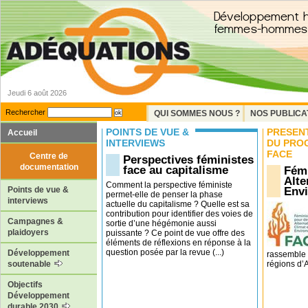
Jeudi 6 août 2026
Rechercher
QUI SOMMES NOUS ?
NOS PUBLICA
POINTS DE VUE &
PRÉSEN
Accueil
INTERVIEWS
DU PRO
FACE
Centre de
Perspectives féministes
documentation
face au capitalisme
Fémi
Alte
Comment la perspective féministe
Env
Points de vue &
permet-elle de penser la phase
interviews
actuelle du capitalisme ? Quelle est sa
contribution pour identifier des voies de
Campagnes &
sortie d’une hégémonie aussi
plaidoyers
puissante ? Ce point de vue offre des
éléments de réflexions en réponse à la
question posée par la revue (...)
Développement
rassemble 
régions d’Af
soutenable
Objectifs
Développement
durable 2030