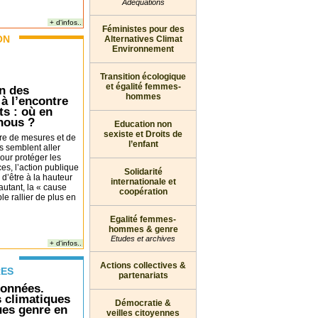
Adéquations
+ d'infos..
Féministes pour des
ON
Alternatives Climat
Environnement
Transition écologique
et égalité femmes-
n des
hommes
 à l’encontre
ts : où en
nous ?
Education non
sexiste et Droits de
re de mesures et de
l’enfant
s semblent aller
our protéger les
es, l’action publique
Solidarité
 d’être à la hauteur
internationale et
autant, la « cause
coopération
e rallier de plus en
Egalité femmes-
hommes & genre
Etudes et archives
+ d'infos..
Actions collectives &
RES
partenariats
données.
s climatiques
Démocratie &
ques genre en
veilles citoyennes