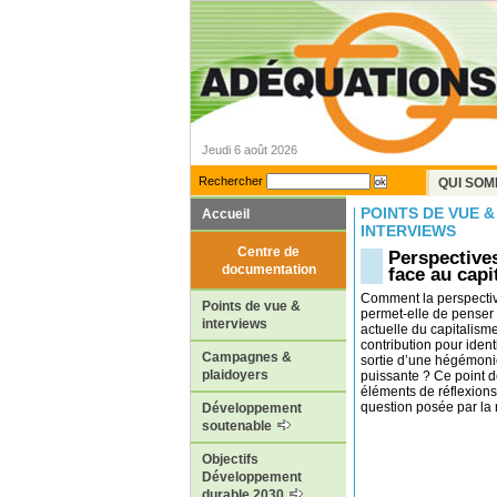
Jeudi 6 août 2026
Rechercher
QUI SOM
POINTS DE VUE &
Accueil
INTERVIEWS
Centre de
Perspective
documentation
face au capi
Comment la perspectiv
Points de vue &
permet-elle de penser
interviews
actuelle du capitalism
contribution pour ident
Campagnes &
sortie d’une hégémoni
plaidoyers
puissante ? Ce point d
éléments de réflexions
question posée par la r
Développement
soutenable
Objectifs
Développement
durable 2030