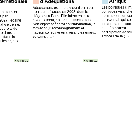
Afrique
nternationale
d’Adéquations
Les politiques clim
Adéquations est une association à but
politiques visant l
non lucratif, créée en 2003, dont le
ormations et
hommes ont en com
siège est à Paris. Elle intervient aux
s par
transversal, qui c
niveaux local, national et international.
027 : égalité
des domaines sector
Son objectif général est l’information, la
alyse genre,
qui nécessitent la 
formation, l’accompagnement et
et droits de
participation de tou
l’action collective en croisant les enjeux
re dans la
actrices de la (...)
suivants : (...)
e, dans la
t les enjeux
+ d'infos..
+ d'infos..