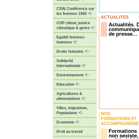
CSW, Conférence sur
les femmes 1995
ACTUALITÉS
COP climat, justice
Actualités.
climatique & genre
communiqué
de presse...
Egalité femmes-
hommes
Droits humains
Solidarité
internationale
Environnement
Education
Agricultures &
alimentations
Villes, migrations,
Populations
NOS
FORMATIONS ET
Economie
ACCOMPAGNEME
Formations 
Droit au travail
non sexiste,