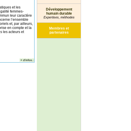
atiques et les
Développement
’égalité femmes-
humain durable
mun leur caractère
Expertises, méthodes
oncerne l’ensemble
iels et, par ailleurs,
prise en compte et la
Membres et
s les acteurs et
partenaires
+ d'infos..