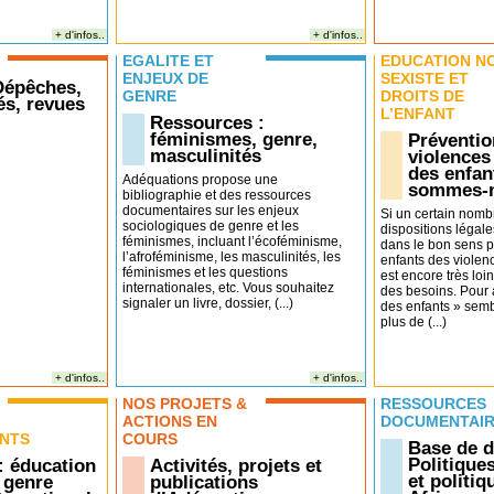
+ d'infos..
+ d'infos..
EGALITÉ ET
EDUCATION N
ENJEUX DE
SEXISTE ET
 Dépêches,
GENRE
DROITS DE
s, revues
L’ENFANT
Ressources :
féminismes, genre,
Préventio
masculinités
violences
des enfan
Adéquations propose une
sommes-
bibliographie et des ressources
documentaires sur les enjeux
Si un certain nomb
sociologiques de genre et les
dispositions légale
féminismes, incluant l’écoféminisme,
dans le bon sens p
l’afroféminisme, les masculinités, les
enfants des violenc
féminismes et les questions
est encore très loin
internationales, etc. Vous souhaitez
des besoins. Pour 
signaler un livre, dossier, (...)
des enfants » sembl
plus de (...)
+ d'infos..
+ d'infos..
NOS PROJETS &
RESSOURCES
ACTIONS EN
DOCUMENTAI
NTS
COURS
Base de 
Politique
: éducation
Activités, projets et
et politi
 genre
publications