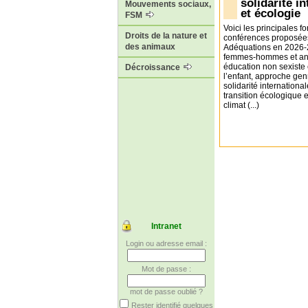
solidarité i
Mouvements sociaux,
et écologie
FSM
Voici les principales f
Droits de la nature et
conférences proposée
des animaux
Adéquations en 2026-2
femmes-hommes et an
éducation non sexiste 
Décroissance
l’enfant, approche gen
solidarité international
transition écologique e
climat (...)
Intranet
Login ou adresse email :
Mot de passe :
mot de passe oublié ?
Rester identifié quelques