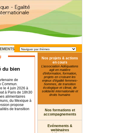
EMENTS
U
Nos projets & actions
en cours
L’association Adéquations
é du bien
agit en matière
d’information, formation,
projets en croisant les
rtenaire de
enjeux d’égalité femmes-
ien Commun.
hommes, de transition
écologique et climat, de
e le 4 juin 2026 à
solidarité internationale et
mat à Paris de 18h30
droits humains
mes alimentaires
uns, du Mexique à
session propose
lités de transition
Nos formations et
accompagnements
Evénements &
webinaires