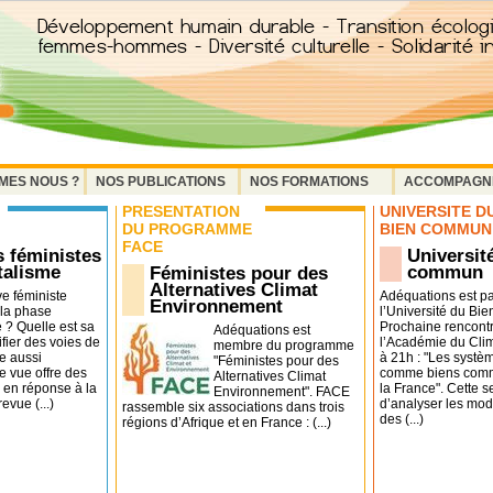
MES NOUS ?
NOS PUBLICATIONS
NOS FORMATIONS
ACCOMPAGN
PRÉSENTATION
UNIVERSITÉ D
DU PROGRAMME
BIEN COMMUN
FACE
s féministes
Universit
talisme
commun
Féministes pour des
Alternatives Climat
e féministe
Adéquations est pa
Environnement
 la phase
l’Université du B
e ? Quelle est sa
Prochaine rencontr
Adéquations est
ifier des voies de
l’Académie du Cli
membre du programme
e aussi
à 21h : "Les systè
"Féministes pour des
e vue offre des
comme biens comm
Alternatives Climat
 en réponse à la
la France". Cette 
Environnement". FACE
evue (...)
d’analyser les moda
rassemble six associations dans trois
des (...)
régions d’Afrique et en France : (...)