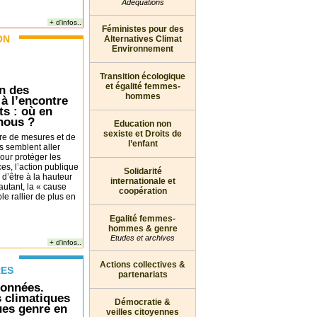
Adéquations
+ d'infos..
Féministes pour des
ON
Alternatives Climat
Environnement
Transition écologique
et égalité femmes-
n des
hommes
 à l’encontre
ts : où en
nous ?
Education non
sexiste et Droits de
re de mesures et de
l’enfant
s semblent aller
our protéger les
es, l’action publique
Solidarité
 d’être à la hauteur
internationale et
autant, la « cause
coopération
e rallier de plus en
Egalité femmes-
hommes & genre
Etudes et archives
+ d'infos..
Actions collectives &
RES
partenariats
données.
s climatiques
Démocratie &
ques genre en
veilles citoyennes