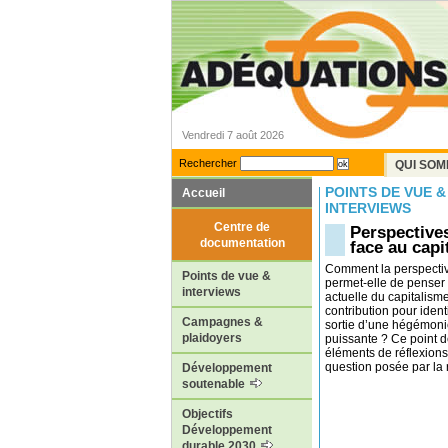
Vendredi 7 août 2026
Rechercher
QUI SOM
POINTS DE VUE &
Accueil
INTERVIEWS
Centre de
Perspective
documentation
face au capi
Comment la perspectiv
Points de vue &
permet-elle de penser
interviews
actuelle du capitalism
contribution pour ident
Campagnes &
sortie d’une hégémoni
plaidoyers
puissante ? Ce point d
éléments de réflexions
question posée par la r
Développement
soutenable
Objectifs
Développement
durable 2030