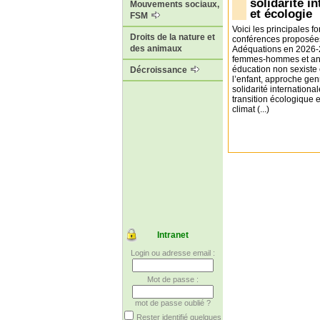
solidarité i
Mouvements sociaux,
et écologie
FSM
Voici les principales f
Droits de la nature et
conférences proposée
des animaux
Adéquations en 2026-2
femmes-hommes et an
éducation non sexiste 
Décroissance
l’enfant, approche gen
solidarité international
transition écologique e
climat (...)
Intranet
Login ou adresse email :
Mot de passe :
mot de passe oublié ?
Rester identifié quelques