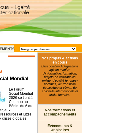
EMENTS
Nos projets & actions
en cours
L’association Adéquations
agit en matière
S
d’information, formation,
projets en croisant les
cial Mondial
enjeux d’égalité femmes-
hommes, de transition
écologique et climat, de
Le Forum
solidarité internationale et
Social Mondial
droits humains
2026 se tient à
Cotonou au
Bénin, du 6 au
 enjeux
Nos formations et
essources et luttes
accompagnements
x crises globales
Evénements &
webinaires