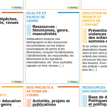
+ d'infos..
+ d'infos..
EGALITÉ ET
EDUCATION N
ENJEUX DE
SEXISTE ET
 Dépêches,
GENRE
DROITS DE
s, revues
L’ENFANT
Ressources :
féminismes, genre,
Préventio
masculinités
violences
des enfan
Adéquations propose une
sommes-
bibliographie et des ressources
documentaires sur les enjeux
Si un certain nomb
sociologiques de genre et les
dispositions légale
féminismes, incluant l’écoféminisme,
dans le bon sens p
l’afroféminisme, les masculinités, les
enfants des violenc
féminismes et les questions
est encore très loin
internationales, etc. Vous souhaitez
des besoins. Pour 
signaler un livre, dossier, (...)
des enfants » sembl
plus de (...)
+ d'infos..
+ d'infos..
NOS PROJETS &
RESSOURCES
ACTIONS EN
DOCUMENTAI
NTS
COURS
Base de 
Politique
: éducation
Activités, projets et
et politi
 genre
publications