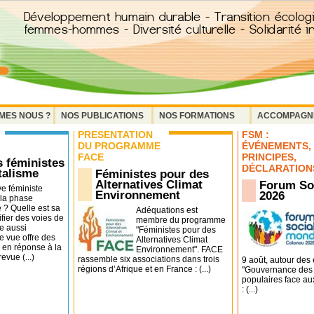
MES NOUS ?
NOS PUBLICATIONS
NOS FORMATIONS
ACCOMPAGN
PRÉSENTATION
FSM :
DU PROGRAMME
ÉVÉNEMENTS,
FACE
PRINCIPES,
s féministes
DÉCLARATION
talisme
Féministes pour des
Alternatives Climat
Forum So
e féministe
Environnement
2026
 la phase
e ? Quelle est sa
Adéquations est
ifier des voies de
membre du programme
e aussi
"Féministes pour des
e vue offre des
Alternatives Climat
 en réponse à la
Environnement". FACE
evue (...)
rassemble six associations dans trois
9 août, autour des
régions d’Afrique et en France : (...)
"Gouvernance des r
populaires face au
: (...)