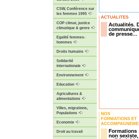
CSW, Conférence sur
les femmes 1995
ACTUALITÉS
COP climat, justice
Actualités.
climatique & genre
communiqué
de presse...
Egalité femmes-
hommes
Droits humains
Solidarité
internationale
Environnement
Education
Agricultures &
alimentations
Villes, migrations,
Populations
NOS
FORMATIONS ET
Economie
ACCOMPAGNEME
Formations 
Droit au travail
non sexiste,