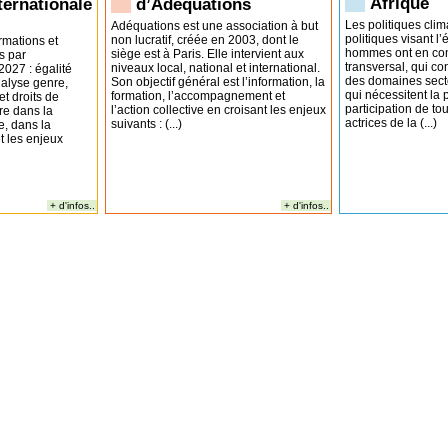
Afrique
nternationale
d’Adéquations
Les politiques clim
Adéquations est une association à but
politiques visant l
non lucratif, créée en 2003, dont le
ormations et
hommes ont en com
siège est à Paris. Elle intervient aux
s par
transversal, qui c
niveaux local, national et international.
027 : égalité
des domaines sector
Son objectif général est l’information, la
alyse genre,
qui nécessitent la 
formation, l’accompagnement et
et droits de
participation de tou
l’action collective en croisant les enjeux
re dans la
actrices de la (...)
suivants : (...)
e, dans la
t les enjeux
+ d'infos..
+ d'infos..