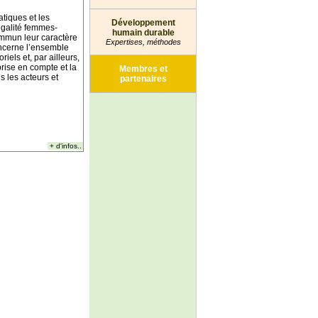
atiques et les
Développement
’égalité femmes-
humain durable
mun leur caractère
Expertises, méthodes
oncerne l’ensemble
iels et, par ailleurs,
prise en compte et la
Membres et
s les acteurs et
partenaires
+ d'infos..