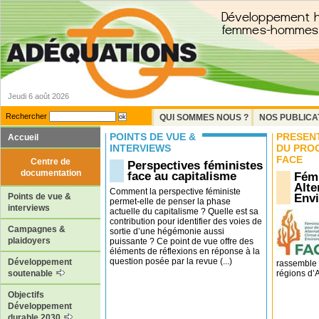
Jeudi 6 août 2026
Rechercher
QUI SOMMES NOUS ?
NOS PUBLICA
POINTS DE VUE &
PRÉSEN
Accueil
INTERVIEWS
DU PRO
FACE
Centre de
Perspectives féministes
documentation
face au capitalisme
Fémi
Alte
Comment la perspective féministe
Env
Points de vue &
permet-elle de penser la phase
interviews
actuelle du capitalisme ? Quelle est sa
contribution pour identifier des voies de
Campagnes &
sortie d’une hégémonie aussi
plaidoyers
puissante ? Ce point de vue offre des
éléments de réflexions en réponse à la
question posée par la revue (...)
Développement
rassemble 
régions d’Af
soutenable
Objectifs
Développement
durable 2030