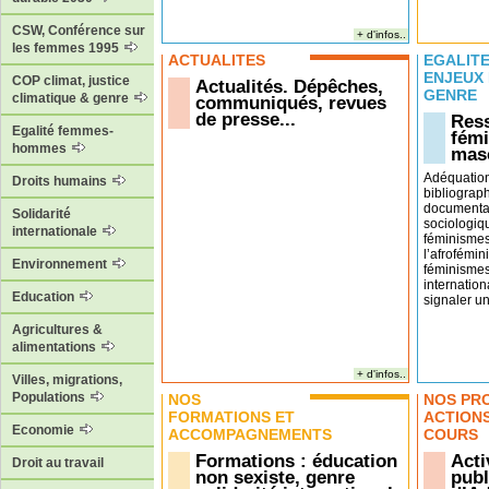
CSW, Conférence sur
+ d'infos..
les femmes 1995
ACTUALITÉS
EGALITÉ
ENJEUX
COP climat, justice
Actualités. Dépêches,
GENRE
climatique & genre
communiqués, revues
de presse...
Ress
Egalité femmes-
fémi
hommes
masc
Adéquatio
Droits humains
bibliograp
documentai
Solidarité
sociologiq
internationale
féminismes
l’afrofémin
Environnement
féminismes
internation
Education
signaler un 
Agricultures &
alimentations
+ d'infos..
Villes, migrations,
Populations
NOS
NOS PR
FORMATIONS ET
ACTION
Economie
ACCOMPAGNEMENTS
COURS
Formations : éducation
Acti
Droit au travail
non sexiste, genre
publ