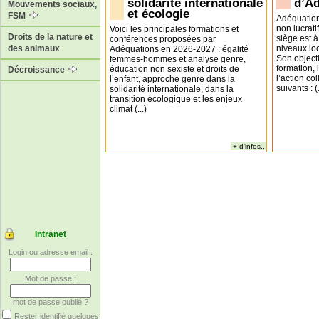
solidarité internationale
d’A
Mouvements sociaux,
et écologie
FSM
Adéquation
non lucrati
Voici les principales formations et
Droits de la nature et
siège est à
conférences proposées par
niveaux loc
des animaux
Adéquations en 2026-2027 : égalité
Son objecti
femmes-hommes et analyse genre,
formation,
éducation non sexiste et droits de
Décroissance
l’action co
l’enfant, approche genre dans la
suivants : (.
solidarité internationale, dans la
transition écologique et les enjeux
climat (...)
+ d'infos..
Intranet
Login ou adresse email :
Mot de passe :
mot de passe oublié ?
Rester identifié quelques