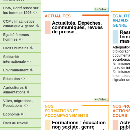
CSW, Conférence sur
+ d'infos..
les femmes 1995
ACTUALITÉS
EGALITÉ
ENJEUX
COP climat, justice
Actualités. Dépêches,
GENRE
climatique & genre
communiqués, revues
de presse...
Ress
Egalité femmes-
fémi
hommes
masc
Adéquatio
Droits humains
bibliograp
documentai
Solidarité
sociologiq
internationale
féminismes
l’afrofémin
Environnement
féminismes
internation
Education
signaler un 
Agricultures &
alimentations
+ d'infos..
Villes, migrations,
Populations
NOS
NOS PR
FORMATIONS ET
ACTION
Economie
ACCOMPAGNEMENTS
COURS
Formations : éducation
Acti
Droit au travail
non sexiste, genre
publ