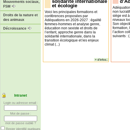
solidarité internationale
d’A
Mouvements sociaux,
et écologie
FSM
Adéquation
non lucrati
Voici les principales formations et
Droits de la nature et
siège est à
conférences proposées par
niveaux loc
des animaux
Adéquations en 2026-2027 : égalité
Son objecti
femmes-hommes et analyse genre,
formation,
éducation non sexiste et droits de
Décroissance
l’action co
l’enfant, approche genre dans la
suivants : (.
solidarité internationale, dans la
transition écologique et les enjeux
climat (...)
+ d'infos..
Intranet
Login ou adresse email :
Mot de passe :
mot de passe oublié ?
Rester identifié quelques