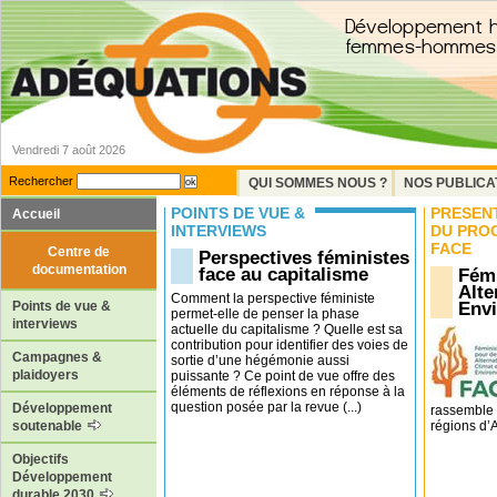
Vendredi 7 août 2026
Rechercher
QUI SOMMES NOUS ?
NOS PUBLICA
POINTS DE VUE &
PRÉSEN
Accueil
INTERVIEWS
DU PRO
FACE
Centre de
Perspectives féministes
documentation
face au capitalisme
Fémi
Alte
Comment la perspective féministe
Env
Points de vue &
permet-elle de penser la phase
interviews
actuelle du capitalisme ? Quelle est sa
contribution pour identifier des voies de
Campagnes &
sortie d’une hégémonie aussi
plaidoyers
puissante ? Ce point de vue offre des
éléments de réflexions en réponse à la
question posée par la revue (...)
Développement
rassemble 
régions d’Af
soutenable
Objectifs
Développement
durable 2030