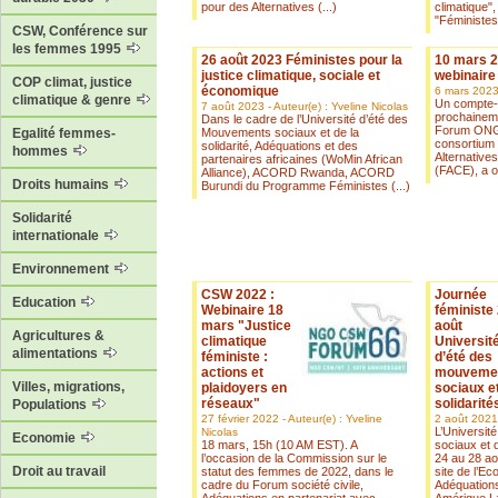
pour des Alternatives (...)
climatique"
"Féministes 
CSW, Conférence sur
les femmes 1995
26 août 2023 Féministes pour la
10 mars 2
justice climatique, sociale et
webinair
COP climat, justice
économique
6 mars 2023 
climatique & genre
Un compte-
7 août 2023 - Auteur(e) : Yveline Nicolas
prochainem
Dans le cadre de l’Université d’été des
Forum ONG 
Mouvements sociaux et de la
Egalité femmes-
consortium
solidarité, Adéquations et des
hommes
Alternative
partenaires africaines (WoMin African
(FACE), a or
Alliance), ACORD Rwanda, ACORD
Droits humains
Burundi du Programme Féministes (...)
Solidarité
internationale
Environnement
CSW 2022 :
Journée
Education
Webinaire 18
féministe
mars "Justice
août
Agricultures &
climatique
Universit
alimentations
féministe :
d’été des
actions et
mouveme
Villes, migrations,
plaidoyers en
sociaux e
réseaux"
solidarité
Populations
27 février 2022 - Auteur(e) : Yveline
2 août 2021 
L’Universit
Nicolas
Economie
18 mars, 15h (10 AM EST). A
sociaux et d
l’occasion de la Commission sur le
24 au 28 ao
Droit au travail
statut des femmes de 2022, dans le
site de l’Ec
cadre du Forum société civile,
Adéquation