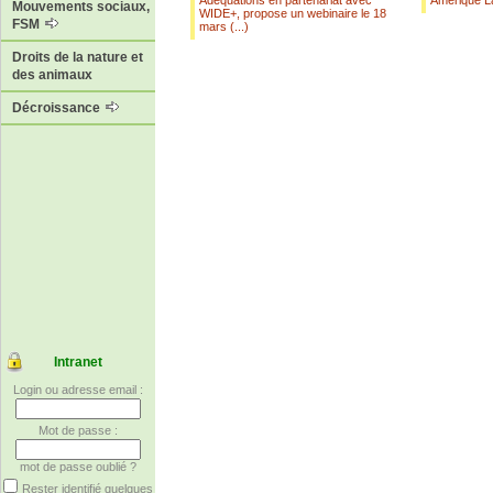
Adéquations en partenariat avec
Amérique La
Mouvements sociaux,
WIDE+, propose un webinaire le 18
FSM
mars (...)
Droits de la nature et
des animaux
Décroissance
Intranet
Login ou adresse email :
Mot de passe :
mot de passe oublié ?
Rester identifié quelques