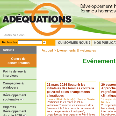
Jeudi 6 août 2026
Rechercher
QUI SOMMES NOUS ?
NOS PUBLICA
Accueil
Accueil
> Evénements & webinaires
Centre de
Evénements
documentation
Points de vue &
interviews
Campagnes &
21 mars 2024 Soutenir les
20 septem
plaidoyers
initiatives des femmes contre la
Approches
pauvreté et les changements
l’agroécol
Développement
climatiques
climatiqu
5 mars 2024 - Auteur(e) : Yveline Nicolas
12 septembre
soutenable
Participez le 21 mars 2024 au
Nicolas
webinaire "Soutenir les initiatives des
20 septemb
Objectifs
femmes à la fois contre la pauvreté et
française),
Développement
les changements climatiques",
internation
organisé par le programme Féministes
l’agroécolog
durable 2030