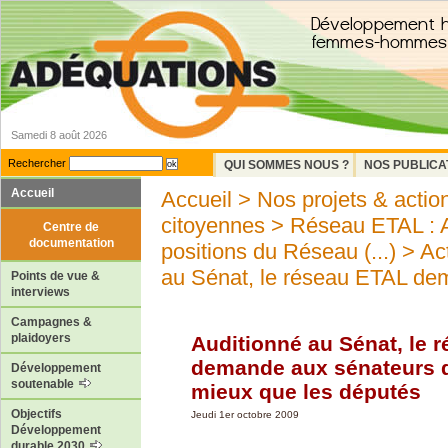
Samedi 8 août 2026
Rechercher
QUI SOMMES NOUS ?
NOS PUBLICA
Accueil
Accueil
>
Nos projets & actio
citoyennes
>
Réseau ETAL : Ap
Centre de
documentation
positions du Réseau (...)
>
Ac
au Sénat, le réseau ETAL dem
Points de vue &
interviews
Campagnes &
plaidoyers
Auditionné au Sénat, le 
demande aux sénateurs d
Développement
soutenable
mieux que les députés
Objectifs
Jeudi 1er octobre 2009
Développement
durable 2030