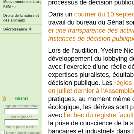
processus de décision publiqu
Mouvements sociaux,
FSM
Dans un
courrier du 10 sept
Droits de la nature et
des animaux
travail du bureau du Sénat s
et une transparence des activ
Décroissance
instances de décision publiqu
Lors de l’audition, Yveline Ni
développement du lobbying des
avec l’exercice d’une réelle dé
expertises pluralistes, équita
décision publique. Les
règles
en juillet dernier à l’Assembl
pratiques, au moment même où
Intranet
écologique, les dérives sont 
Login ou adresse email :
avec
l’échec du registre facu
Mot de passe :
la prise de conscience de la 
mot de passe oublié ?
bancaires et industriels dans 
Rester identifié quelques