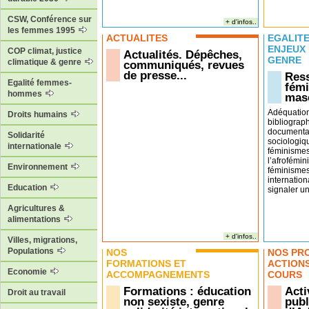
CSW, Conférence sur
+ d'infos..
les femmes 1995
ACTUALITÉS
EGALITÉ
ENJEUX
COP climat, justice
Actualités. Dépêches,
GENRE
climatique & genre
communiqués, revues
de presse...
Ress
Egalité femmes-
fémi
hommes
masc
Adéquatio
Droits humains
bibliograp
documentai
Solidarité
sociologiq
internationale
féminismes
l’afrofémin
Environnement
féminismes
internation
Education
signaler un 
Agricultures &
alimentations
+ d'infos..
Villes, migrations,
Populations
NOS
NOS PR
FORMATIONS ET
ACTION
Economie
ACCOMPAGNEMENTS
COURS
Formations : éducation
Acti
Droit au travail
non sexiste, genre
publ