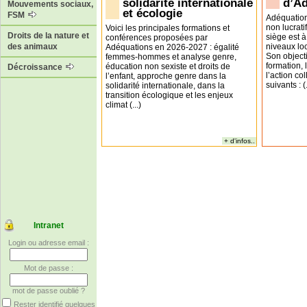
solidarité internationale
d’A
Mouvements sociaux,
et écologie
FSM
Adéquation
non lucrati
Voici les principales formations et
Droits de la nature et
siège est à
conférences proposées par
niveaux loc
des animaux
Adéquations en 2026-2027 : égalité
Son objecti
femmes-hommes et analyse genre,
formation,
éducation non sexiste et droits de
Décroissance
l’action co
l’enfant, approche genre dans la
suivants : (.
solidarité internationale, dans la
transition écologique et les enjeux
climat (...)
+ d'infos..
Intranet
Login ou adresse email :
Mot de passe :
mot de passe oublié ?
Rester identifié quelques