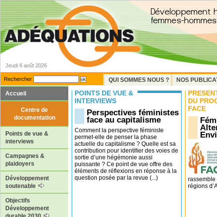
Jeudi 6 août 2026
Rechercher
QUI SOMMES NOUS ?
NOS PUBLICA
POINTS DE VUE &
PRÉSEN
Accueil
INTERVIEWS
DU PRO
FACE
Centre de
Perspectives féministes
documentation
face au capitalisme
Fémi
Alte
Comment la perspective féministe
Env
Points de vue &
permet-elle de penser la phase
interviews
actuelle du capitalisme ? Quelle est sa
contribution pour identifier des voies de
Campagnes &
sortie d’une hégémonie aussi
plaidoyers
puissante ? Ce point de vue offre des
éléments de réflexions en réponse à la
question posée par la revue (...)
Développement
rassemble 
régions d’Af
soutenable
Objectifs
Développement
durable 2030