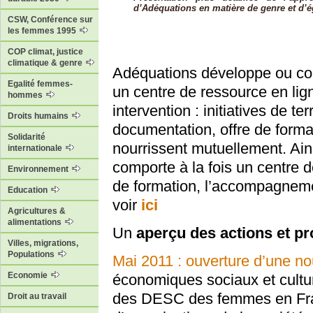
d’Adéquations en matière de genre et d’ég
CSW, Conférence sur
les femmes 1995
COP climat, justice
climatique & genre
Adéquations développe ou coll
Egalité femmes-
un centre de ressource en lign
hommes
intervention : initiatives de te
Droits humains
documentation, offre de form
Solidarité
nourrissent mutuellement. Ains
internationale
comporte à la fois un centre 
Environnement
de formation, l’accompagnement
Education
voir
ici
Agricultures &
alimentations
Un
aperçu des actions et pr
Villes, migrations,
Populations
Mai 2011 : ouverture d’une no
Economie
économiques sociaux et cultu
des DESC des femmes en Fran
Droit au travail