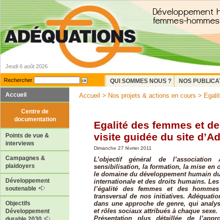
Jeudi 6 août 2026
Rechercher
QUI SOMMES NOUS ?
NOS PUBLICA
Accueil
Accueil
>
Nos projets & actions en cours
> Egalit
Centre de
documentation
Egalité des femmes et d
visite guidée du site d’A
Points de vue &
interviews
Dimanche 27 février 2011
Campagnes &
L’objectif général de l’association
plaidoyers
sensibilisation, la formation, la mise en
le domaine du développement humain dura
Développement
internationale et des droits humains. Le
l’égalité des femmes et des hommes
soutenable
transversal de nos initiatives. Adéquati
dans une approche de genre, qui analyse
Objectifs
et rôles sociaux attribués à chaque sexe.
Développement
Présentation plus détaillée de l’app
durable 2030