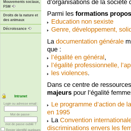
d’organisations de la société c
Mouvements sociaux,
FSM
Parmi les
formations propo
Droits de la nature et
des animaux
Education non sexiste
Genre, développement, solida
Décroissance
La
documentation générale
mi
que :
l’égalité en général
,
l’égalité professionnelle, l’
les violences
.
Dans ce centre de ressource
majeurs
pour l’égalité femm
Intranet
Le programme d’action de la
Login ou adresse email :
en 1995
Mot de passe :
La
Convention internationale
mot de passe oublié ?
discriminations envers les f
Rester identifié quelques