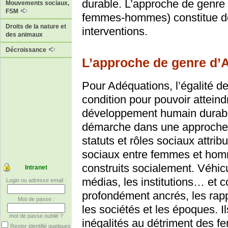
durable. L’approche de genre 
Mouvements sociaux,
FSM
femmes-hommes) constitue do
Droits de la nature et
interventions.
des animaux
Décroissance
L’approche de genre d’
Pour Adéquations, l’égalité 
condition pour pouvoir atteind
développement humain durable
démarche dans une approche d
statuts et rôles sociaux attri
sociaux entre femmes et homme
construits socialement. Véhicul
Intranet
médias, les institutions… et 
Login ou adresse email :
profondément ancrés, les rapp
Mot de passe :
les sociétés et les époques. I
mot de passe oublié ?
inégalités au détriment des 
Rester identifié quelques