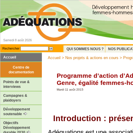
Samedi 8 août 2026
Rechercher
QUI SOMMES NOUS ?
NOS PUBLICA
Accueil
Accueil
>
Nos projets & actions en cours
> Progra
Centre de
documentation
Programme d’action d’A
Genre, égalité femmes-
Points de vue &
interviews
Mardi 11 août 2015
Campagnes &
plaidoyers
Développement
soutenable
Introduction : prése
Objectifs
Développement
Adéquations est une associat
durable 2030